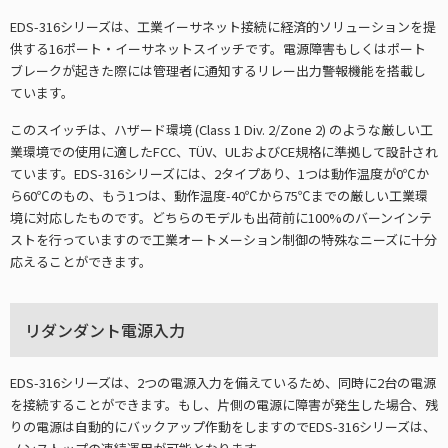
EDS-316シリーズは、工業イーサネット接続に経済的ソリューションを提
供する16ポート・イーサネットスイッチです。電源障害もしくはポート
ブレークが起きた際には管理者に通知するリレー出力警報機能を搭載し
ています。
このスイッチは、ハザード環境 (Class 1 Div. 2/Zone 2) のような厳しい工
業環境での使用に適したFCC、TÜV、ULおよびCE規格に準拠して設計され
ています。EDS-316シリーズには、2タイプあり、1つは動作温度が0℃か
ら60℃のもの、もう1つは、動作温度-40℃から75℃までの厳しい工業環
境に対応したものです。どちらのモデルも出荷前に100%のバーンインテ
ストを行っていますので工業オートメーション制御の特殊なニーズに十分
応えることができます。
リダンダント電源入力
EDS-316シリーズは、2つの電源入力を備えているため、同時に2台の電源
を接続することができます。もし、片側の電源に障害が発生した場合、残
りの電源は自動的にバックアップ作動をしますのでEDS-316シリーズは、