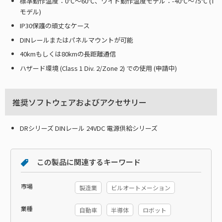
標準動作温度：0℃～60℃、ワイド動作温度モデル：-40℃～75℃ (T
モデル)
IP30保護の頑丈なケース
DINレールまたはパネルマウントが可能
40kmもしくは80kmの長距離通信
ハザード環境 (Class 1 Div. 2/Zone 2) での使用 (申請中)
推奨ソフトウェアおよびアクセサリー
DRシリーズ DINレール 24VDC 電源供給シリーズ
この製品に関連するキーワード
市場
製造業
ビルオートメーション
業種
自動車
半導体
ロボット