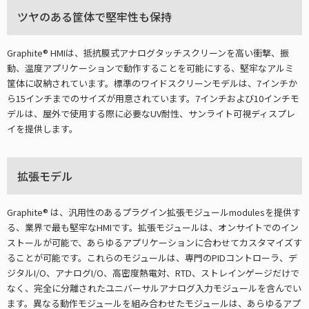
ツヤのある筐体で堅牢性も保持
Graphite® HMIは、抵抗膜式アナログタッチスクリーンを高い衝撃、振
動、温度アプリケーションで動作することを可能にする、堅牢なアルミ
筐体に収納されています。標準のワイドスクリーンモデルは、7インチか
ら15インチまでのサイズが用意されています。7インチおよび10インチモ
デルは、屋外で使用する際に必要なUV耐性、サンライト可視ディスプレ
イを提供します。
拡張モデル
Graphite® は、汎用性のあるプラグイン拡張モジュールmodulesを提供す
る、業界で最も堅牢なHMIです。拡張モジュールは、オンサイトでのイン
ストールが可能で、あらゆるアプリケーションに合わせてカスタマイズす
ることが可能です。これらのモジュールは、専門のPIDコントローラ、デ
ジタルI/O、アナログI/O、高密度熱電対、RTD、ストレインゲージだけで
なく、完全に分離されたユニバーサルアナログ入力モジュールを含んでい
ます。異なる動作モジュールを組み合わせたモジュールは、あらゆるアプ