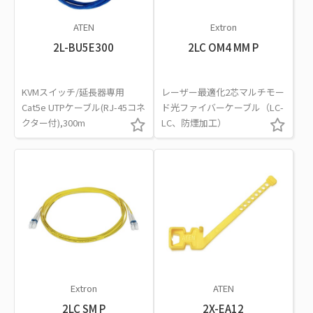
ATEN
Extron
2L-BU5E300
2LC OM4 MM P
KVMスイッチ/延長器専用
レーザー最適化2芯マルチモー
Cat5e UTPケーブル(RJ-45コネ
ド光ファイバーケーブル（LC-
クター付),300m
LC、防煙加工）
Extron
ATEN
2LC SM P
2X-EA12