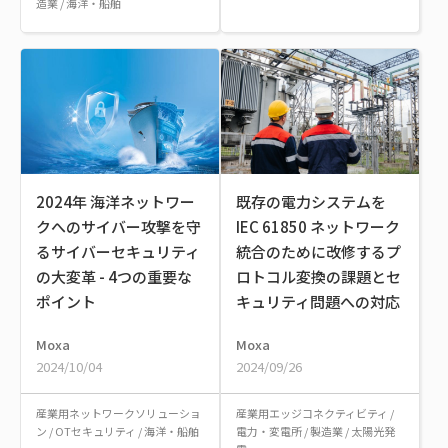
造業
/
海洋・船舶
2024年 海洋ネットワー
既存の電力システムを
クへのサイバー攻撃を守
IEC 61850 ネットワーク
るサイバーセキュリティ
統合のために改修するプ
の大変革 - 4つの重要な
ロトコル変換の課題とセ
ポイント
キュリティ問題への対応
Moxa
Moxa
2024/10/04
2024/09/26
産業用ネットワークソリューショ
産業用エッジコネクティビティ
/
ン
/
OTセキュリティ
/
海洋・船舶
電力・変電所
/
製造業
/
太陽光発