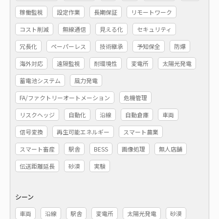
稼働監視
設定作業
長期保証
リモートワーク
コスト削減
無線通信
見える化
セキュリティ
冗長化
ペーパーレス
技術継承
予知保全
防爆
海外対応
遠隔監視
耐環境性
変電所
太陽光発電
蓄電池システム
風力発電
FA/ファクトリーオートメーション
危機管理
リスクヘッジ
自動化
沿線
自動倉庫
車両
信号変換
再生可能エネルギー
スマート農業
スマート畜産
駅舎
BESS
画像処理
無人店舗
伝送距離延長
砂漠
実験
シーン
車両
沿線
駅舎
変電所
太陽光発電
砂漠