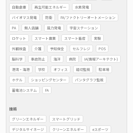
自動倉庫
再生可能エネルギー
水素発電
バイオマス発電
防衛
FA/ファクトリーオートメーション
PA
無人店舗
風力発電
宇宙ステーション
ロケット
スマート農業
スマート畜産
実験
外観検査
介護
予知保全
セルフレジ
POS
脳科学
事故防止
海洋
病院
IA(情報アーキテクト)
港湾・海港
学校
オフィス
踏切監視
駐車場
ホテル
ショッピングセンター
パンタグラフ監視
蓄電池システム
FA
技術
グリーンエネルギー
スマートグリッド
デジタルサイネージ
クリーンエネルギー
eスポーツ