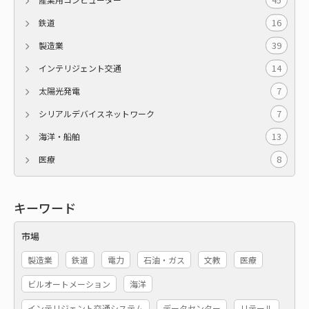
16
鉄道
39
製造業
14
インテリジェント交通
7
太陽光発電
7
シリアルデバイスネットワーク
13
海洋・船舶
8
医療
キーワード
市場
製造業
鉄道
電力
石油・ガス
文教
医療
ビルオートメーション
海洋
インテリジェント交通システム
データセンター
リテール