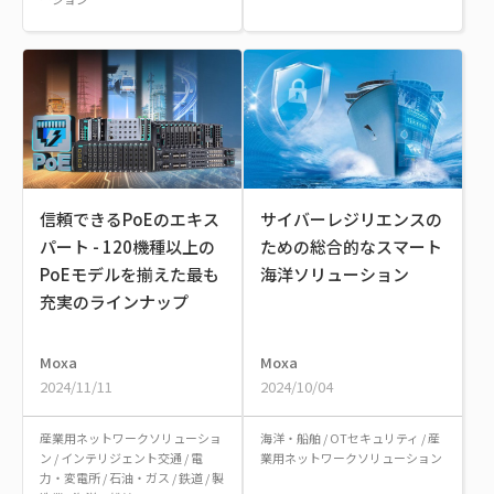
信頼できるPoEのエキス
サイバーレジリエンスの
パート - 120機種以上の
ための総合的なスマート
PoEモデルを揃えた最も
海洋ソリューション
充実のラインナップ
Moxa
Moxa
2024/11/11
2024/10/04
産業用ネットワークソリューショ
海洋・船舶
/
OTセキュリティ
/
産
ン
/
インテリジェント交通
/
電
業用ネットワークソリューション
力・変電所
/
石油・ガス
/
鉄道
/
製