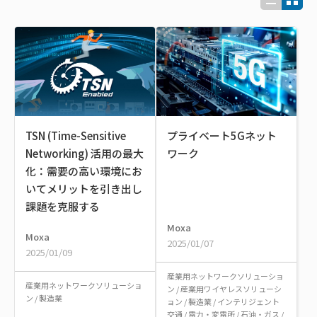
TSN (Time-Sensitive
プライベート5Gネット
Networking) 活用の最大
ワーク
化：需要の高い環境にお
いてメリットを引き出し
課題を克服する
Moxa
Moxa
2025/01/07
2025/01/09
産業用ネットワークソリューショ
産業用ネットワークソリューショ
ン
/
産業用ワイヤレスソリューシ
ン
/
製造業
ョン
/
製造業
/
インテリジェント
交通
/
電力・変電所
/
石油・ガス
/