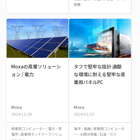
医療
Moxaの産業ソリューシ
タフで堅牢な設計 過酷
ョン / 電力
な環境に耐える堅牢な産
業用パネルPC
Moxa
Moxa
2024/11/20
2024/11/15
産業用コンピューター
/
電力・変
海洋・船舶
/
産業用コンピュータ
電所
/
産業用ネットワークソリュ
ー
/
太陽光発電
/
石油・ガス
ーション