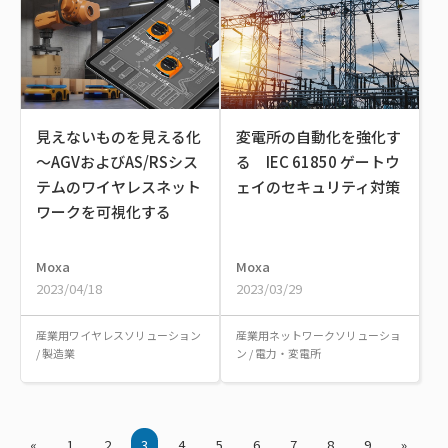
見えないものを見える化
変電所の自動化を強化す
～AGVおよびAS/RSシス
る IEC 61850 ゲートウ
テムのワイヤレスネット
ェイのセキュリティ対策
ワークを可視化する
Moxa
Moxa
2023/04/18
2023/03/29
産業用ワイヤレスソリューション
産業用ネットワークソリューショ
/
製造業
ン
/
電力・変電所
«
1
2
3
4
5
6
7
8
9
»