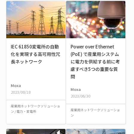
IEC 61850変電所の自動
Power over Ethernet
化を実現する高可用性冗
(PoE) で産業用システム
長ネットワーク
に電力を供給する前に考
慮すべき5つの重要な質
問
Moxa
Moxa
2023/08/18
2023/06/30
産業用ネットワークソリューショ
産業用ネットワークソリューショ
ン
/
電力・変電所
ン