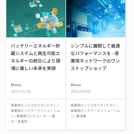
バッテリーエネルギー貯
シンプルに展開して最適
蔵システムと再生可能エ
なパフォーマンスを - 産
ネルギーの統合により環
業用ネットワークのワン
境に優しい未来を実現
ストップショップ
Moxa
Moxa
2023/11/28
2023/09/08
産業用エッジコネクティビティ
/
産業用エッジコネクティビティ
/
産業用ネットワークソリューショ
産業用ネットワークソリューショ
ン
/
産業用コンピューター
/
電
ン
/
製造業
力・変電所