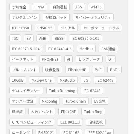
予知保全
LPWA
自動運転
AGV
Wi-Fi 6
デジタルツイン
配膳ロボット
サイバーセキュリティ
IEC-61850
EN50155
シリアル
カーボンニュートラル
TSN
EV
AMR
BESS
IEC 60870-5-101
IEC 60870-5-104
IEC 62443-4-2
Modbus
CAN通信
イーサネット
PROFINET
AI
ビッグデータ
OT
ブループリント
映像監視
EtherNet/IP
PoE
PoE+
10GbE
MXview One
MXstudio
5G
IEC 62443
ゼロレイテンシー
Turbo Roaming
IEC-62443
ナンバー認証
MXconfig
Turbo Chain
EV充電
顔認証
人数カウント
EtherCAT
Turbo Ring
GPUコンピューティング
IEEE 802.11i
沿線監視
ローミング
EN 50121
IEC 61162
IEEE 802.11ax