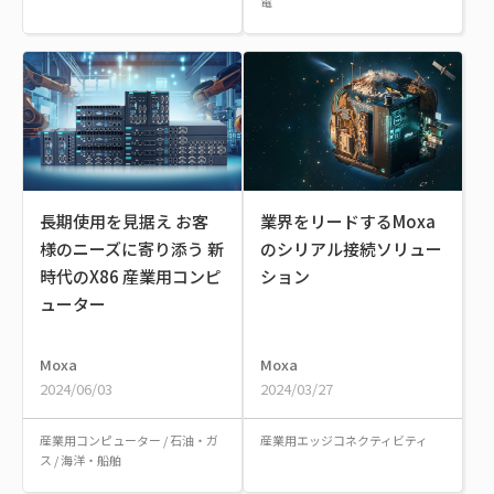
電
長期使用を見据え お客
業界をリードするMoxa
様のニーズに寄り添う 新
のシリアル接続ソリュー
時代のX86 産業用コンピ
ション
ューター
Moxa
Moxa
2024/06/03
2024/03/27
産業用コンピューター
/
石油・ガ
産業用エッジコネクティビティ
ス
/
海洋・船舶