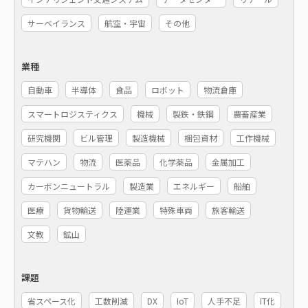
サーベイランス
航空・宇宙
その他
業種
自動車
半導体
食品
ロボット
物流倉庫
スマートロジスティクス
機械
製鉄・鉄鋼
農畜産業
研究機関
ビル管理
製造機械
梱包資材
工作機械
マテハン
物流
医薬品
化学薬品
金属加工
カーボンニュートラル
製造業
エネルギー
船舶
医療
貨物輸送
陸運業
特殊車両
旅客輸送
文教
鉱山
課題
省スペース化
工数削減
DX
IoT
人手不足
IT化