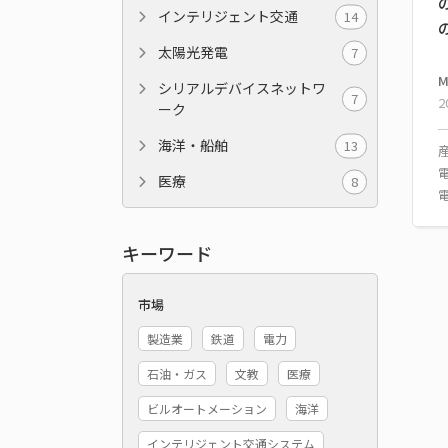
インテリジェント交通
14
太陽光発電
7
M
シリアルデバイスネットワ
7
2
ーク
海洋・船舶
13
医療
8
キーワード
市場
製造業
鉄道
電力
石油・ガス
文教
医療
ビルオートメーション
海洋
インテリジェント交通システム