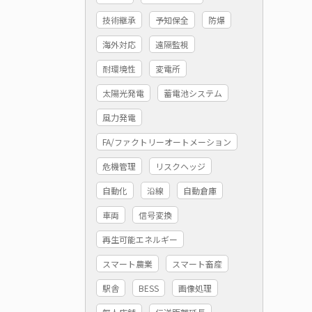
技術継承
予知保全
防爆
海外対応
遠隔監視
耐環境性
変電所
太陽光発電
蓄電池システム
風力発電
FA/ファクトリーオートメーション
危機管理
リスクヘッジ
自動化
沿線
自動倉庫
車両
信号変換
再生可能エネルギー
スマート農業
スマート畜産
駅舎
BESS
画像処理