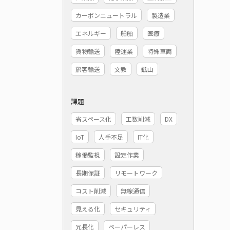
カーボンニュートラル
製造業
エネルギー
船舶
医療
貨物輸送
陸運業
特殊車両
旅客輸送
文教
鉱山
課題
省スペース化
工数削減
DX
IoT
人手不足
IT化
稼働監視
設定作業
長期保証
リモートワーク
コスト削減
無線通信
見える化
セキュリティ
冗長化
ペーパーレス