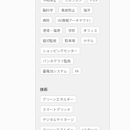
脳科学
事故防止
海洋
病院
IA(情報アーキテクト)
港湾・海港
学校
オフィス
踏切監視
駐車場
ホテル
ショッピングセンター
パンタグラフ監視
蓄電池システム
FA
技術
グリーンエネルギー
スマートグリッド
デジタルサイネージ
クリーンエネルギー
eスポーツ