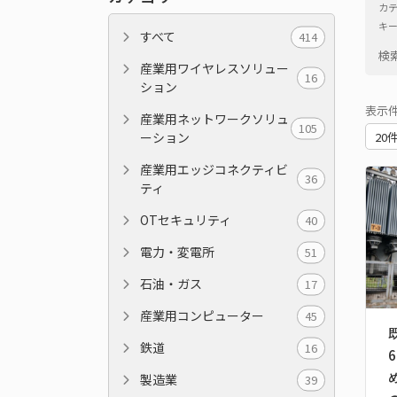
カ
キ
すべて
414
検
産業用ワイヤレスソリュー
16
ション
表示
産業用ネットワークソリュ
105
ーション
産業用エッジコネクティビ
36
ティ
OTセキュリティ
40
電力・変電所
51
石油・ガス
17
産業用コンピューター
45
鉄道
16
製造業
39