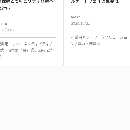
の課題とセキュリティ問題へ
ルゲートウェイの重要性
の対応
Moxa
2023/12/21
oxa
024/09/26
産業用ネットワークソリューショ
ン
/
電力・変電所
産業用エッジコネクティビティ
/
電力・変電所
/
製造業
/
太陽光発
電