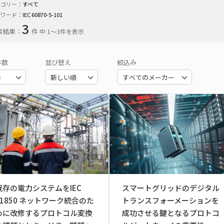
テゴリー：
すべて
ーワード：
IEC 60870-5-101
3
索結果：
件
中 1〜3件を表示
件数
並び替え
絞込み
既存の電力システムをIEC
スマートグリッドのデジタル
61850 ネットワーク統合のた
トランスフォーメーションを
めに改修するプロトコル変換
成功させる鍵となるプロトコ