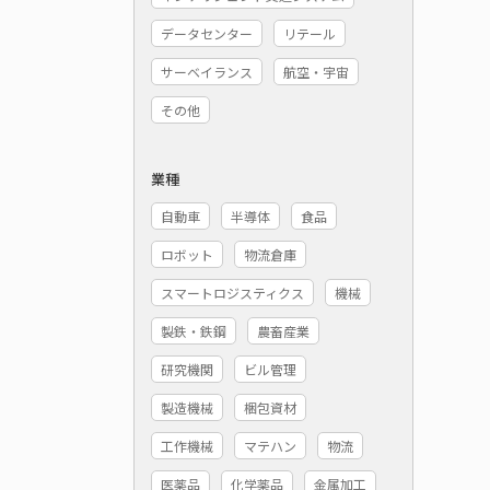
データセンター
リテール
サーベイランス
航空・宇宙
その他
業種
自動車
半導体
食品
ロボット
物流倉庫
スマートロジスティクス
機械
製鉄・鉄鋼
農畜産業
研究機関
ビル管理
製造機械
梱包資材
工作機械
マテハン
物流
医薬品
化学薬品
金属加工