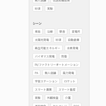
無人店舗
伝送距離延長
砂漠
実験
シーン
車両
沿線
駅舎
変電所
太陽光発電
砂漠
自動倉庫
再生可能エネルギー
水素発電
バイオマス発電
防衛
FA/ファクトリーオートメーション
PA
無人店舗
風力発電
宇宙ステーション
ロケット
スマート農業
スマート畜産
実験
外観検査
介護
予知保全
セルフレジ
POS