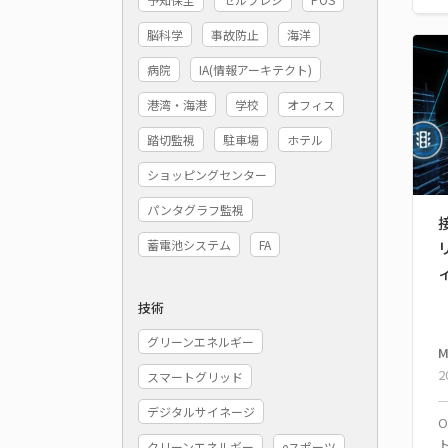
脳科学
事故防止
海洋
病院
IA(情報アーキテクト)
港湾・海港
学校
オフィス
踏切監視
駐車場
ホテル
ショッピングセンター
パンタグラフ監視
蓄電池システム
FA
技術
グリーンエネルギー
M
2
スマートグリッド
デジタルサイネージ
クリーンエネルギー
eスポーツ