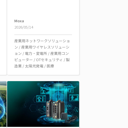
Moxa
2026/05/14
産業用ネットワークソリューショ
ン
/
産業用ワイヤレスソリューシ
ョン
/
電力・変電所
/
産業用コン
ピューター
/
OTセキュリティ
/
製
造業
/
太陽光発電
/
医療