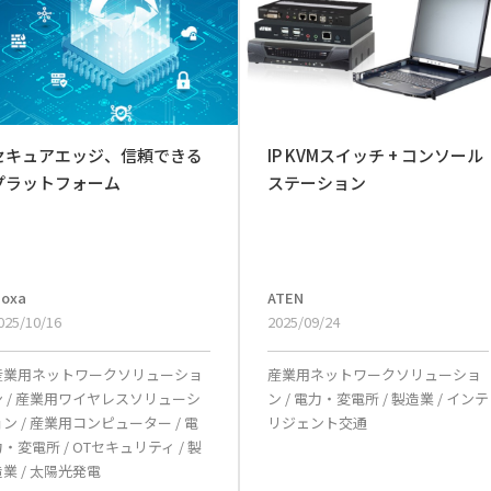
セキュアエッジ、信頼できる
IP KVMスイッチ + コンソール
プラットフォーム
ステーション
oxa
ATEN
025/10/16
2025/09/24
産業用ネットワークソリューショ
産業用ネットワークソリューショ
ン
/
産業用ワイヤレスソリューシ
ン
/
電力・変電所
/
製造業
/
インテ
ョン
/
産業用コンピューター
/
電
リジェント交通
力・変電所
/
OTセキュリティ
/
製
造業
/
太陽光発電