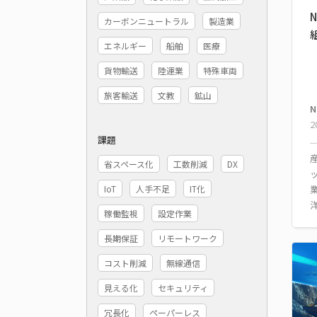
カーボンニュートラル
製造業
エネルギー
船舶
医療
貨物輸送
陸運業
特殊車両
旅客輸送
文教
鉱山
N
2
課題
省スペース化
工数削減
DX
IoT
人手不足
IT化
稼働監視
設定作業
長期保証
リモートワーク
コスト削減
無線通信
見える化
セキュリティ
冗長化
ペーパーレス