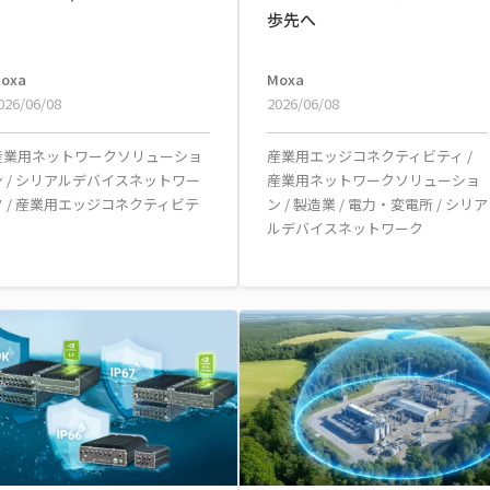
歩先へ
oxa
Moxa
026/06/08
2026/06/08
産業用ネットワークソリューショ
産業用エッジコネクティビティ
/
ン
/
シリアルデバイスネットワー
産業用ネットワークソリューショ
ク
/
産業用エッジコネクティビテ
ン
/
製造業
/
電力・変電所
/
シリア
ィ
ルデバイスネットワーク