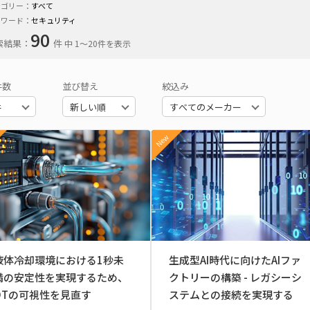
テゴリー：
すべて
ーワード：
セキュリティ
90
索結果：
件
中 1〜20件を表示
件数
並び替え
絞込み
New
液体冷却環境における1秒未
生成型AI時代に向けたAIファ
満の安定性を実現するため、
クトリーの構築 - レガシーシ
OTの可視性を見直す
ステムとの接続を実現する