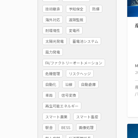
技術継承
予知保全
防爆
海外対応
遠隔監視
耐環境性
変電所
太陽光発電
蓄電池システム
風力発電
FA/ファクトリーオートメーション
M
2
危機管理
リスクヘッジ
自動化
沿線
自動倉庫
/
車両
信号変換
再生可能エネルギー
スマート農業
スマート畜産
駅舎
BESS
画像処理