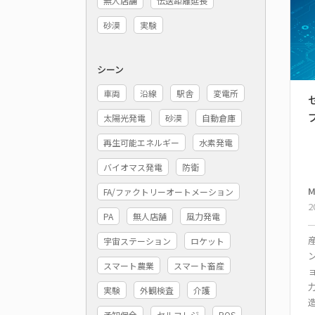
無人店舗
伝送距離延長
砂漠
実験
シーン
車両
沿線
駅舎
変電所
太陽光発電
砂漠
自動倉庫
再生可能エネルギー
水素発電
バイオマス発電
防衛
M
FA/ファクトリーオートメーション
2
PA
無人店舗
風力発電
宇宙ステーション
ロケット
スマート農業
スマート畜産
実験
外観検査
介護
予知保全
セルフレジ
POS