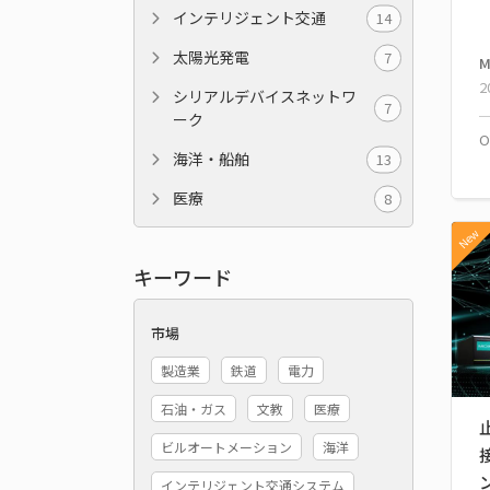
インテリジェント交通
14
太陽光発電
7
M
2
シリアルデバイスネットワ
7
ーク
海洋・船舶
13
医療
8
New
キーワード
市場
製造業
鉄道
電力
石油・ガス
文教
医療
ビルオートメーション
海洋
接
インテリジェント交通システム