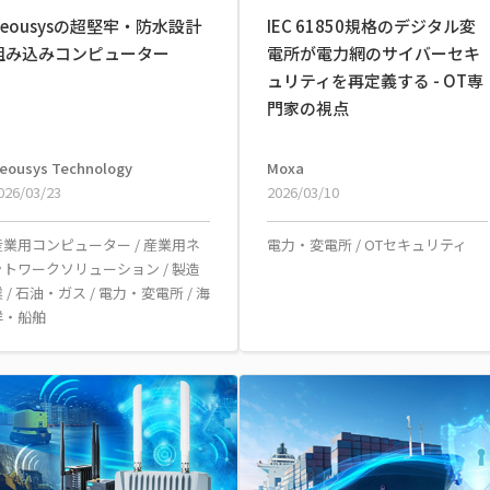
Neousysの超堅牢・防水設計
IEC 61850規格のデジタル変
組み込みコンピューター
電所が電力網のサイバーセキ
ュリティを再定義する - OT専
門家の視点
eousys Technology
Moxa
026/03/23
2026/03/10
産業用コンピューター
/
産業用ネ
電力・変電所
/
OTセキュリティ
ットワークソリューション
/
製造
業
/
石油・ガス
/
電力・変電所
/
海
洋・船舶