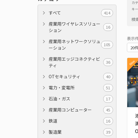
カ
キ
すべて
414
検
産業用ワイヤレスソリュー
16
ション
表示
産業用ネットワークソリュ
105
ーション
産業用エッジコネクティビ
New
36
ティ
OTセキュリティ
40
電力・変電所
51
石油・ガス
17
産業用コンピューター
45
鉄道
16
製造業
39