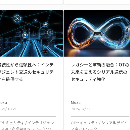
接続性から信頼性へ：インテ
レガシーと革新の融合：OTの
リジェント交通のセキュリテ
未来を支えるシリアル通信の
ィを確保する
セキュリティ強化
oxa
Moxa
025/07/25
2025/07/22
OTセキュリティ
/
インテリジェン
OTセキュリティ
/
シリアルデバイ
ト交通
/
産業用ネットワークソリ
スネットワーク