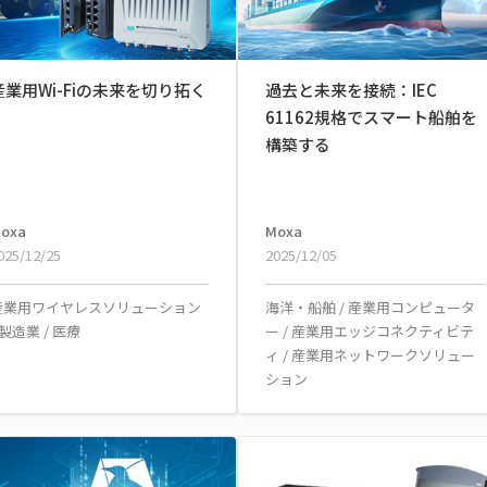
産業用Wi-Fiの未来を切り拓く
過去と未来を接続：IEC
61162規格でスマート船舶を
構築する
oxa
Moxa
025/12/25
2025/12/05
産業用ワイヤレスソリューション
海洋・船舶
/
産業用コンピュータ
製造業
/
医療
ー
/
産業用エッジコネクティビテ
ィ
/
産業用ネットワークソリュー
ション