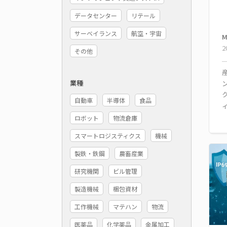
データセンター
リテール
サーベイランス
航空・宇宙
M
2
その他
業種
自動車
半導体
食品
ロボット
物流倉庫
スマートロジスティクス
機械
製鉄・鉄鋼
農畜産業
研究機関
ビル管理
製造機械
梱包資材
工作機械
マテハン
物流
医薬品
化学薬品
金属加工