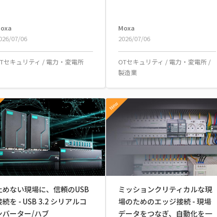
oxa
Moxa
026/07/06
2026/07/06
OTセキュリティ
/
電力・変電所
OTセキュリティ
/
電力・変電所
/
製造業
New
止めない現場に、信頼のUSB
ミッションクリティカルな現
続を - USB 3.2 シリアルコ
場のためのエッジ接続 - 現場
ンバーター/ハブ
データをつなぎ、自動化を一