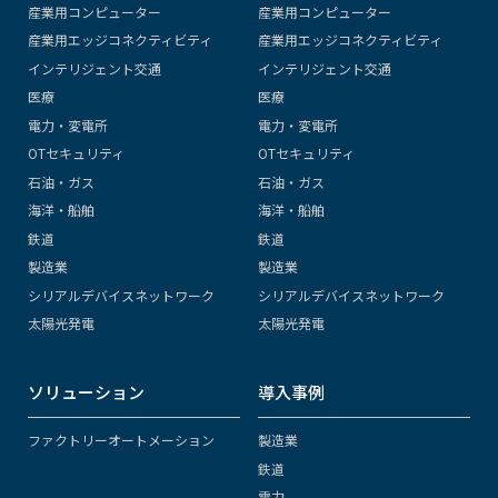
産業用コンピューター
産業用コンピューター
産業用エッジコネクティビティ
産業用エッジコネクティビティ
インテリジェント交通
インテリジェント交通
医療
医療
電力・変電所
電力・変電所
OTセキュリティ
OTセキュリティ
石油・ガス
石油・ガス
海洋・船舶
海洋・船舶
鉄道
鉄道
製造業
製造業
シリアルデバイスネットワーク
シリアルデバイスネットワーク
太陽光発電
太陽光発電
ソリューション
導入事例
ファクトリーオートメーション
製造業
鉄道
電力