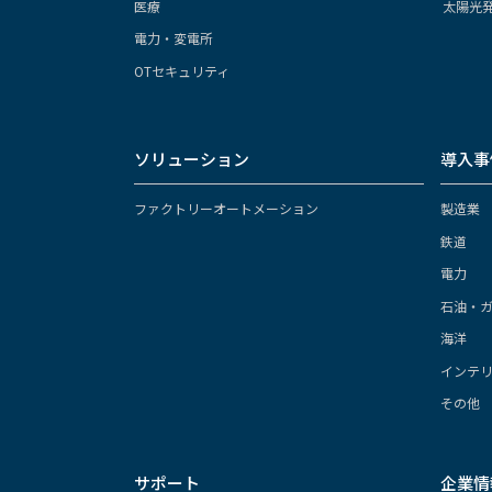
医療
太陽光
電力・変電所
OTセキュリティ
ソリューション
導入事
ファクトリーオートメーション
製造業
鉄道
電力
石油・
海洋
インテ
その他
サポート
企業情