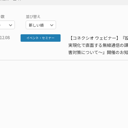
件数
並び替え
12.08
【コネクシオ ウェビナー】『
イベント・セミナー
実現化で直面する無線通信の
害対策について～』開催のお