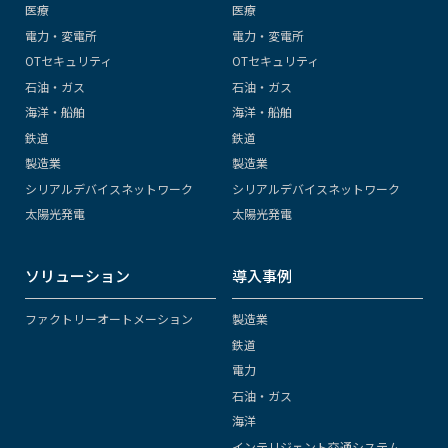
医療
医療
電力・変電所
電力・変電所
OTセキュリティ
OTセキュリティ
石油・ガス
石油・ガス
海洋・船舶
海洋・船舶
鉄道
鉄道
製造業
製造業
シリアルデバイスネットワーク
シリアルデバイスネットワーク
太陽光発電
太陽光発電
ソリューション
導入事例
ファクトリーオートメーション
製造業
鉄道
電力
石油・ガス
海洋
インテリジェント交通システム