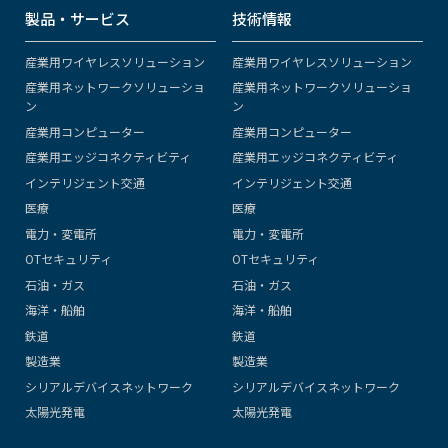
製品・サービス
技術情報
産業用ワイヤレスソリューション
産業用ワイヤレスソリューション
産業用ネットワークソリューショ
産業用ネットワークソリューショ
ン
ン
産業用コンピューター
産業用コンピューター
産業用エッジコネクティビティ
産業用エッジコネクティビティ
インテリジェント交通
インテリジェント交通
医療
医療
電力・変電所
電力・変電所
OTセキュリティ
OTセキュリティ
石油・ガス
石油・ガス
海洋・船舶
海洋・船舶
鉄道
鉄道
製造業
製造業
シリアルデバイスネットワーク
シリアルデバイスネットワーク
太陽光発電
太陽光発電