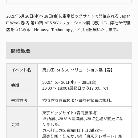
2021年5月26日(水)～28日(金)に東京ビッグサイトで開催される Japan
IT Week春 内 第10回 IoT＆5Gソリューション展【春】に、弊社が代理
店をつとめる「Neousys Technology」と共同出展いたします。
開催概要
イベント名
第10回 IoT＆5G ソリューション展【春】
2021年5月26日(水) ～ 28日(金)
会期
10:00 ～ 18:00 (最終日のみ17:00まで)
来場方法
招待券持参者および事前登録者は無料。
東京ビッグサイト (青海展示場)
※ 西展示棟から青海展示棟に会場が変更にな
会場
りました。
東京都江東区青海町1丁目2番33号
最寄り駅：りんかい線「東京テレポート」駅