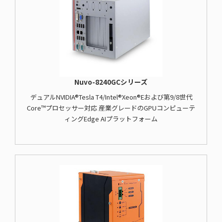
Nuvo-8240GCシリーズ
デュアルNVIDIA®Tesla T4/Intel®Xeon®Eおよび第9/8世代
Core™プロセッサー対応 産業グレードのGPUコンピューテ
ィングEdge AIプラットフォーム