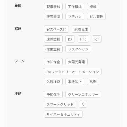
業種
製造機械
工作機械
機械
研究機関
マテハン
ビル管理
課題
省スペース化
耐環境性
遠隔監視
DX
IT化
IoT
稼働監視
リスクヘッジ
シーン
予知保全
太陽光発電
FA/ファクトリーオートメーション
外観検査
事故防止
防衛
技術
予知保全
グリーンエネルギー
スマートグリッド
AI
サイバーセキュリティ