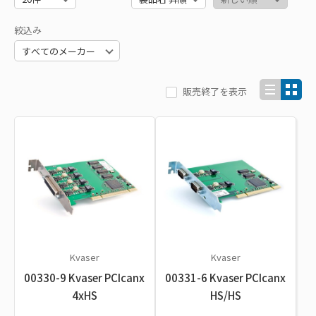
絞込み
販売終了を表示
Kvaser
Kvaser
00330-9 Kvaser PCIcanx
00331-6 Kvaser PCIcanx
4xHS
HS/HS