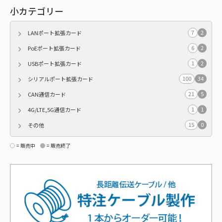
小カテゴリー
7
2
LANポート拡張カード
6
2
PoEポート拡張カード
1
2
USBポート拡張カード
100
34
シリアルポート拡張カード
21
5
CAN通信カード
1
1
4G/LTE,5G通信カード
15
0
その他
= 販売中
= 販売終了