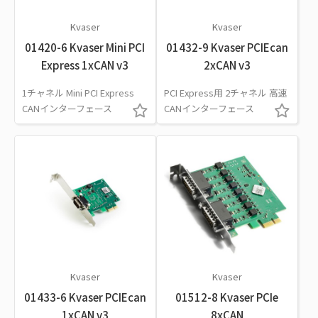
Kvaser
Kvaser
01420-6 Kvaser Mini PCI
01432-9 Kvaser PCIEcan
Express 1xCAN v3
2xCAN v3
1チャネル Mini PCI Express
PCI Express用 2チャネル 高速
CANインターフェース
CANインターフェース
Kvaser
Kvaser
01433-6 Kvaser PCIEcan
01512-8 Kvaser PCIe
1xCAN v3
8xCAN