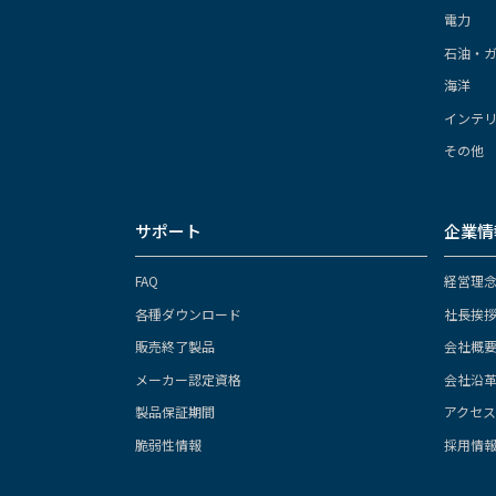
電力
石油・
海洋
インテ
その他
サポート
企業情
FAQ
経営理
各種ダウンロード
社長挨
販売終了製品
会社概
メーカー認定資格
会社沿
製品保証期間
アクセ
脆弱性情報
採用情