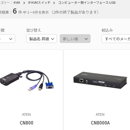
テゴリー：
KVM
IP KVMスイッチ
コンピューター側インターフェース:USB
6
索結果：
件
（2件の終了製品があります）
中 1〜6件を表示
件数
並び替え
絞込み
ATEN
ATEN
CN800
CN8000A