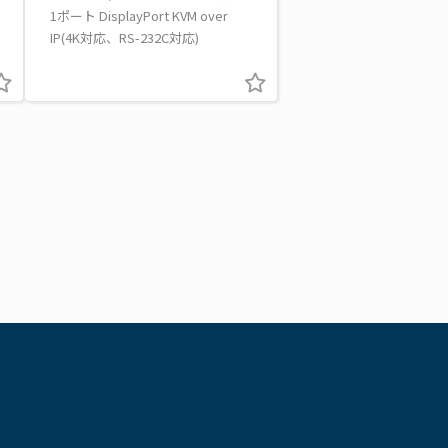
1ポート DisplayPort KVM over
IP(4K対応、RS-232C対応)