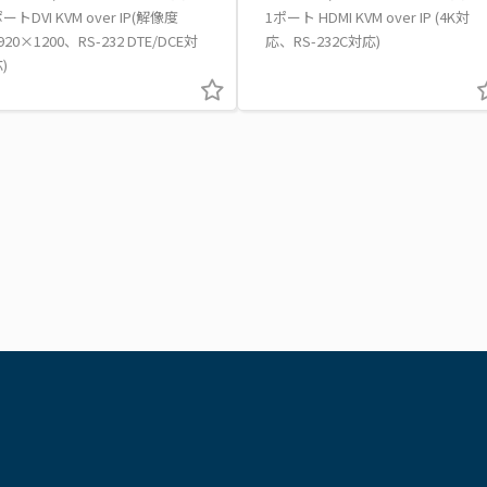
ートDVI KVM over IP(解像度
1ポート HDMI KVM over IP (4K対
920×1200、RS-232 DTE/DCE対
応、RS-232C対応)
)