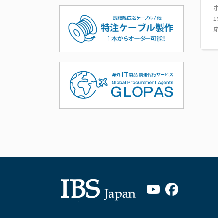
ポ
1
応