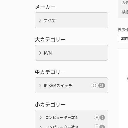
カ
メーカー
検
すべて
表示
大カテゴリー
KVM
中カテゴリー
IP KVMスイッチ
36
29
小カテゴリー
コンピューター数:1
6
5
コンピューター数:8
2
2