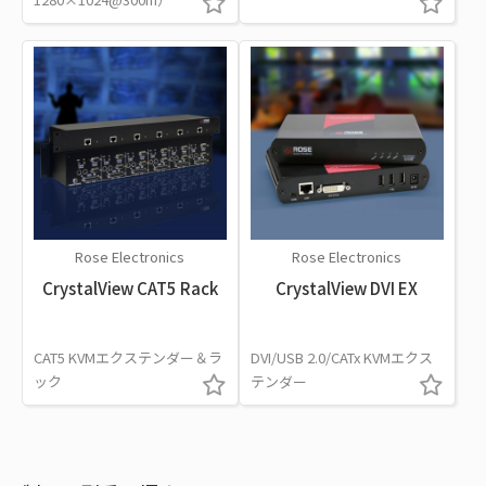
Rose Electronics
Rose Electronics
CrystalView CAT5 Rack
CrystalView DVI EX
CAT5 KVMエクステンダー＆ラ
DVI/USB 2.0/CATx KVMエクス
ック
テンダー