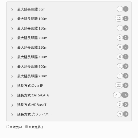
1
1
最大延長距離:60m
12
1
最大延長距離:100m
1
5
最大延長距離:150m
2
2
最大延長距離:200m
0
2
最大延長距離:250m
6
1
最大延長距離:300m
1
0
最大延長距離:600m
1
0
最大延長距離:20km
22
6
延長方式:Over IP
21
14
延長方式:CAT5/CAT6
3
0
延長方式:HDBaseT
9
0
延長方式:光ファイバー
= 販売中
= 販売終了