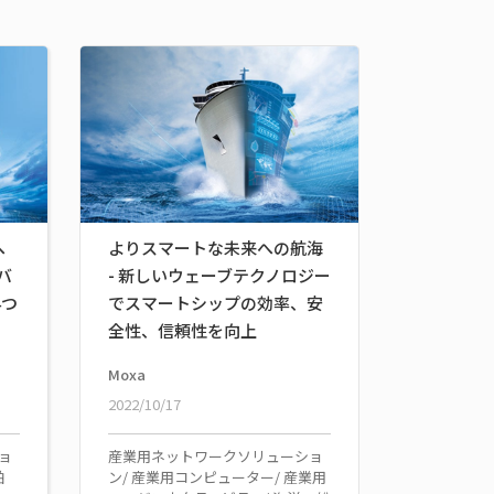
へ
よりスマートな未来への航海
バ
- 新しいウェーブテクノロジー
4つ
でスマートシップの効率、安
全性、信頼性を向上
Moxa
2022/10/17
ョ
産業用ネットワークソリューショ
舶
ン/ 産業用コンピューター/ 産業用