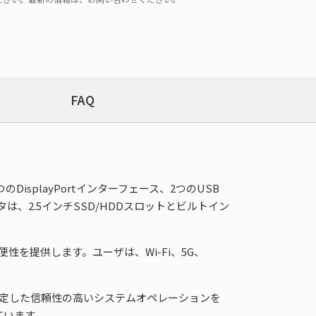
FAQ
し、2つのDisplayPortインターフェース、2つのUSB
ータは、2.5インチSSD/HDDスロットとビルトイン
を提供します。ユーザは、Wi-Fi、5G、
いて、安定した信頼性の高いシステムオペレーションを
ています。