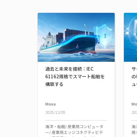
過去と未来を接続：IEC
サ
61162規格でスマート船舶を
の
構築する
ュ
Moxa
Mo
2025/12/05
20
海洋・船舶/ 産業用コンピュータ
海
ー/ 産業用エッジコネクティビテ
用