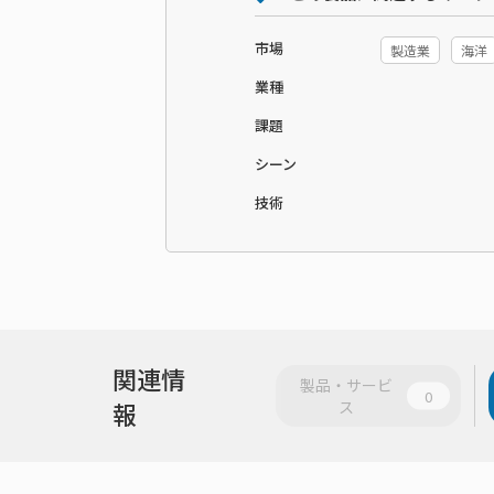
市場
製造業
海洋
業種
課題
シーン
技術
関連情
製品・サービ
0
報
ス