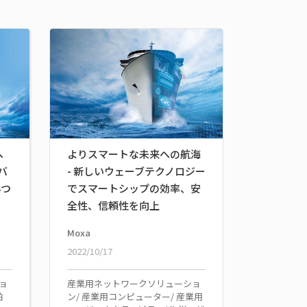
へ
よりスマートな未来への航海
バ
- 新しいウェーブテクノロジー
4つ
でスマートシップの効率、安
全性、信頼性を向上
Moxa
2022/10/17
ョ
産業用ネットワークソリューショ
舶
ン/ 産業用コンピューター/ 産業用