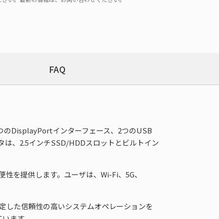
FAQ
し、2つのDisplayPortインターフェース、2つのUSB
ータは、2.5インチSSD/HDDスロットとビルトイン
を提供します。ユーザは、Wi-Fi、5G、
いて、安定した信頼性の高いシステムオペレーションを
ています。