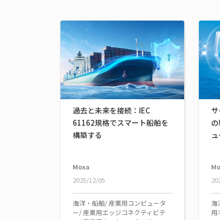
過去と未来を接続：IEC
サ
61162規格でスマート船舶を
の
構築する
ュ
Moxa
Mo
2025/12/05
20
海洋・船舶/ 産業用コンピュータ
海
ー/ 産業用エッジコネクティビテ
用