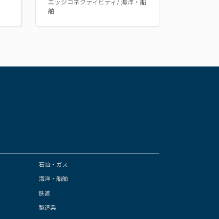
エッジコネクティビティ/ 海洋・船
舶
石油・ガス
海洋・船舶
鉄道
製造業