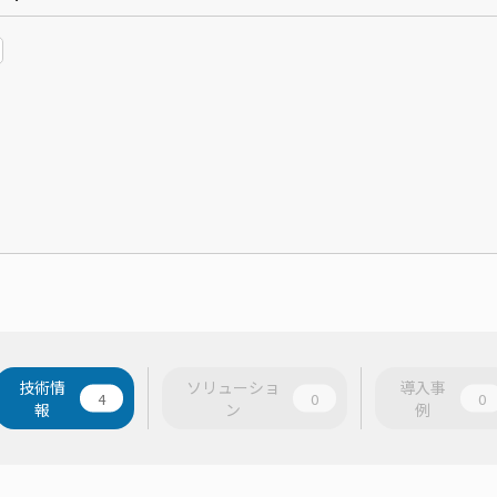
技術情
ソリューショ
導入事
4
0
0
報
ン
例