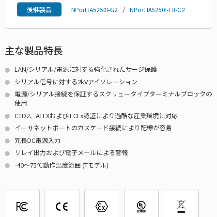
後継製品
NPort IA5250I-G2
NPort IA5250I-TB-G2
主な製品特長
LAN/シリアル/電源に対する強化されたサージ保護
シリアル信号に対する2kVアイソレーション
電源/シリアル接続を保証するスクリュータイプターミナルブロックの
使用
C1D2、ATEXおよびIECEx認証により過酷な産業環境に対応
イーサネットポートのカスケード接続により配線が容易
冗長DC電源入力
リレイ出力および電子メールによる警報
-40～75℃動作温度範囲 (Tモデル)