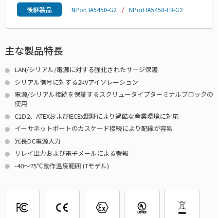
後継製品
NPort IA5450-G2
NPort IA5450-TB-G2
主な製品特長
LAN/シリアル/電源に対する強化されたサージ保護
シリアル信号に対する2kVアイソレーション
電源/シリアル接続を保証するスクリュータイプターミナルブロックの
使用
C1D2、ATEXおよびIECEx認証により過酷な産業環境に対応
イーサネットポートのカスケード接続により配線が容易
冗長DC電源入力
リレイ出力および電子メールによる警報
-40～75℃動作温度範囲 (Tモデル)