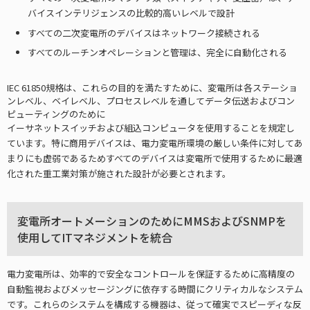
バイスインテリジェンスの比較的高いレベルで設計
すべての二次変電所のデバイスはネットワーク接続される
すべてのルーチンオペレーションと管理は、完全に自動化される
IEC 61850規格は、これらの目的を満たすために、変電所は各ステーショ
ンレベル、ベイレベル、プロセスレベルを通してデータ伝送およびコン
ピューティングのために
イーサネットスイッチおよび組込コンピュータを使用することを規定し
ています。特に商用デバイスは、電力変電所環境の厳しい条件に対してあ
まりにも虚弱であるためすべてのデバイスは変電所で使用するために最適
化された重工業対策が施された設計が必要とされます。
変電所オートメーションのためにMMSおよびSNMPを
使用してITマネジメントを統合
電力変電所は、効率的で安全なコントロールを保証するために高精度の
自動監視およびメッセージングに依存する時間にクリティカルなシステム
です。これらのシステムを構成する機器は、従って確実でスピーディな反