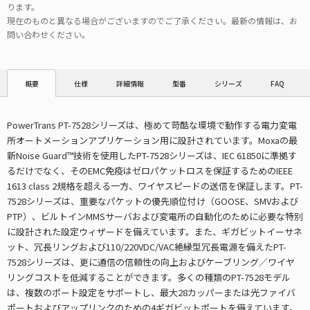
ります。
現在のものと異なる場合がございますのでご了承ください。最新の情報は、お
問い合わせください。
仕様
詳細情報
型番
シリーズ
FAQ
概要
PowerTrans PT-7528シリーズは、極めて苛酷な環境で動作する電力変電
所オートメーションアプリケーション用に設計されています。Moxaの最
新Noise Guard™技術を使用したPT-7528シリーズは、IEC 61850に準拠す
るだけでなく、そのEMC免疫はゼロパケットロスを保証するためのIEEE
1613 class 2規格を超える一方、ワイヤスピードの送信を保証します。PT-
7528シリーズは、重要なパケットの優先順位付け（GOOSE、SMVおよび
PTP）、ビルトインMMSサーバおよび変電所の自動化のために必要な特別
に設計された設定ウィザードを備えています。また、ギガビットイーサネ
ット、冗長リングおよび110/220VDC/VAC絶縁型冗長電源を備えたPT-
7528シリーズは、更に通信の信頼性の向上およびケーブリング／ワイヤ
リングコストを低減することができます。多くの種類のPT-7528モデル
は、複数のポート設定をサポートし、最大28カッパーまたは光ファイバ
ポートおよびアップリンクのための4ギガビットポートを備えています。