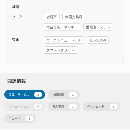
課題
シーン
変電所
太陽光発電
再生可能エネルギー
蓄電池システム
技術
カーボンニュートラル
IEC-61850
スマートグリッド
関連情報
製品・サービス
技術情報
2
2
ソリューション
導入事例
ダウンロード
0
1
5
ニュース
1