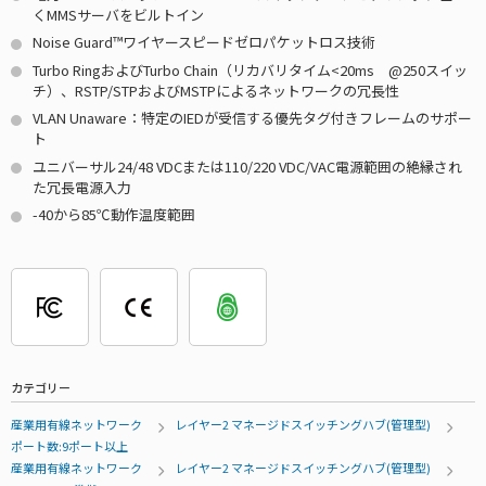
くMMSサーバをビルトイン
Noise Guard™ワイヤースピードゼロパケットロス技術
Turbo RingおよびTurbo Chain（リカバリタイム<20ms @250スイッ
チ）、RSTP/STPおよびMSTPによるネットワークの冗長性
VLAN Unaware：特定のIEDが受信する優先タグ付きフレームのサポー
ト
ユニバーサル24/48 VDCまたは110/220 VDC/VAC電源範囲の絶縁され
た冗長電源入力
-40から85℃動作温度範囲
カテゴリー
産業用有線ネットワーク
レイヤー2 マネージドスイッチングハブ(管理型)
ポート数:9ポート以上
産業用有線ネットワーク
レイヤー2 マネージドスイッチングハブ(管理型)