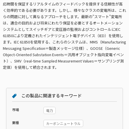
応時間を保証するリアルタイムのフィードバックを提供する信頼性が高
く効率的である必要があります。しかし、様々なクラスの変電所は、これ
らの問題に対して異なるアプローチをします。最新の"スマート"変電所
は、適合の目的および将来にわたり保証を必要とするオートメーション
システムとしてスイッチギアと変圧器の監視およびコントロールにIEC
61850により定義されたインテリジェント電子デバイス（IED）を使用し
ます。IEC 61850を使用する、これらのシステムは、MMS（Manufacturing
Messaging Specification＝製造メッセージ仕様）、GOOSE（Generic
Object-Oriented Substation Events＝汎用オブジェクト指向変電イベン
ト）、SMV（real-time Sampled Measurement Values＝サンプリング測
定値）を使用して統合されます。
この製品に関連するキーワード
市場
電力
業種
カーボンニュートラル