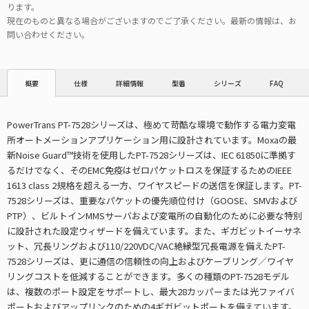
ります。
現在のものと異なる場合がございますのでご了承ください。最新の情報は、お
問い合わせください。
仕様
詳細情報
型番
シリーズ
FAQ
概要
PowerTrans PT-7528シリーズは、極めて苛酷な環境で動作する電力変電
所オートメーションアプリケーション用に設計されています。Moxaの最
新Noise Guard™技術を使用したPT-7528シリーズは、IEC 61850に準拠す
るだけでなく、そのEMC免疫はゼロパケットロスを保証するためのIEEE
1613 class 2規格を超える一方、ワイヤスピードの送信を保証します。PT-
7528シリーズは、重要なパケットの優先順位付け（GOOSE、SMVおよび
PTP）、ビルトインMMSサーバおよび変電所の自動化のために必要な特別
に設計された設定ウィザードを備えています。また、ギガビットイーサネ
ット、冗長リングおよび110/220VDC/VAC絶縁型冗長電源を備えたPT-
7528シリーズは、更に通信の信頼性の向上およびケーブリング／ワイヤ
リングコストを低減することができます。多くの種類のPT-7528モデル
は、複数のポート設定をサポートし、最大28カッパーまたは光ファイバ
ポートおよびアップリンクのための4ギガビットポートを備えています。