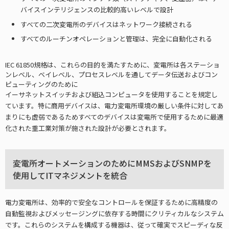
バイスインテリジェンスの比較的高いレベルで設計
すべての二次変電所のデバイスはネットワーク接続される
すべてのルーチンオペレーションと管理は、完全に自動化される
IEC 61850規格は、これらの目的を満たすために、変電所は各ステーショ
ンレベル、ベイレベル、プロセスレベルを通してデータ伝送およびコン
ピューティングのために
イーサネットスイッチおよび組込コンピュータを使用することを規定し
ています。特に商用デバイスは、電力変電所環境の厳しい条件に対してあ
まりにも虚弱であるためすべてのデバイスは変電所で使用するために最適
化された重工業対策が施された設計が必要とされます。
変電所オートメーションのためにMMSおよびSNMPを
使用してITマネジメントを統合
電力変電所は、効率的で安全なコントロールを保証するために高精度の
自動監視およびメッセージングに依存する時間にクリティカルなシステム
です。これらのシステムを構成する機器は、従って確実でスピーディな反