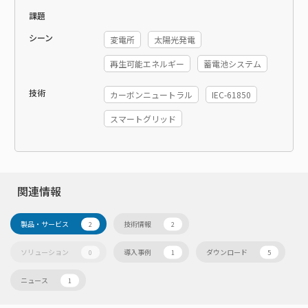
課題
シーン
変電所
太陽光発電
再生可能エネルギー
蓄電池システム
技術
カーボンニュートラル
IEC-61850
スマートグリッド
関連情報
製品・サービス
技術情報
2
2
ソリューション
導入事例
ダウンロード
0
1
5
ニュース
1