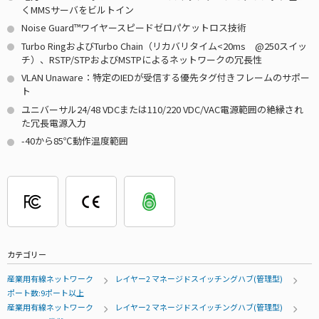
くMMSサーバをビルトイン
Noise Guard™ワイヤースピードゼロパケットロス技術
Turbo RingおよびTurbo Chain（リカバリタイム<20ms @250スイッ
チ）、RSTP/STPおよびMSTPによるネットワークの冗長性
VLAN Unaware：特定のIEDが受信する優先タグ付きフレームのサポー
ト
ユニバーサル24/48 VDCまたは110/220 VDC/VAC電源範囲の絶縁され
た冗長電源入力
-40から85℃動作温度範囲
カテゴリー
産業用有線ネットワーク
レイヤー2 マネージドスイッチングハブ(管理型)
ポート数:9ポート以上
産業用有線ネットワーク
レイヤー2 マネージドスイッチングハブ(管理型)