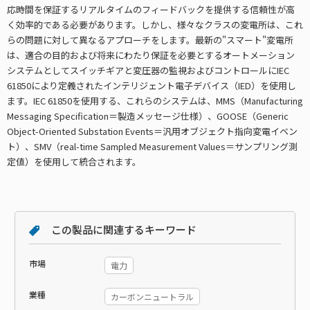
応時間を保証するリアルタイムのフィードバックを提供する信頼性が高
く効率的である必要があります。しかし、様々なクラスの変電所は、これ
らの問題に対して異なるアプローチをします。最新の"スマート"変電所
は、適合の目的および将来にわたり保証を必要とするオートメーション
システムとしてスイッチギアと変圧器の監視およびコントロールにIEC
61850により定義されたインテリジェント電子デバイス（IED）を使用し
ます。IEC 61850を使用する、これらのシステムは、MMS（Manufacturing
Messaging Specification＝製造メッセージ仕様）、GOOSE（Generic
Object-Oriented Substation Events＝汎用オブジェクト指向変電イベン
ト）、SMV（real-time Sampled Measurement Values＝サンプリング測
定値）を使用して統合されます。
この製品に関連するキーワード
市場
電力
業種
カーボンニュートラル