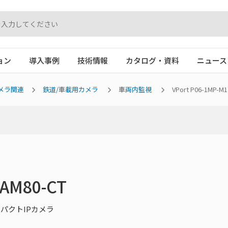
ョン
導入事例
技術情報
カタログ・資料
ニュース
メラ関連
鉄道/車載用カメラ
車両内監視
VPort P06-1MP-M
CAM80-CT
ンパクトIPカメラ