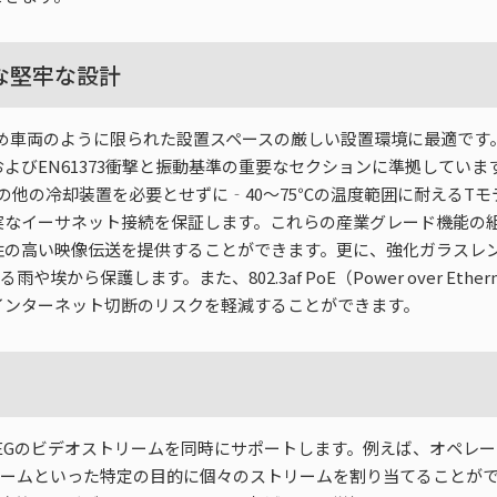
な堅牢な設計
であるため車両のように限られた設置スペースの厳しい設置環境に最適です。ま
-2）およびEN61373衝撃と振動基準の重要なセクションに準拠して
の他の冷却装置を必要とせずに‐40～75℃の温度範囲に耐えるTモ
ーサネット接続を保証します。これらの産業グレード機能の組み合わせ
高い映像伝送を提供することができます。更に、強化ガラスレンズの使用
6等級による雨や埃から保護します。また、802.3af PoE（Power ove
インターネット切断のリスクを軽減することができます。
64と1 MJPEGのビデオストリームを同時にサポートします。例えば、オ
リームといった特定の目的に個々のストリームを割り当てることがで