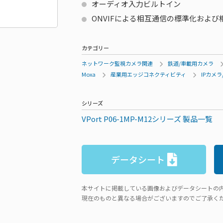
オーディオ入力ビルトイン
ONVIFによる相互通信の標準化およ
カテゴリー
ネットワーク監視カメラ関連
鉄道/車載用カメラ
Moxa
産業用エッジコネクティビティ
IPカメ
シリーズ
VPort P06-1MP-M12シリーズ 製品一覧
データシート
本サイトに掲載している画像およびデータシートの
現在のものと異なる場合がございますのでご了承く