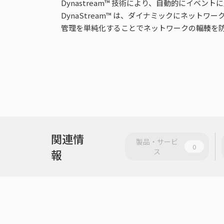
Dynastream™ 技術により、自動的にイ
DynaStream™ は、ダイナミックにネッ
管理を単純化することでネットワークの輻輳を
関連情
製品・サービ
0
報
ス