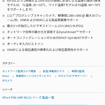
EN 50121-3-2準拠およびEN 50155規格に必須となる温度の選択 (標準
モデルは、T1温度-25～55℃、ワイド温度TモデルはTX温度-40～70℃
をサポートします)
1/2.7”プログレシブスキャンカメラ、解像度1280 x 800 @ 最大30フレ
ーム/秒、DNRおよびWDRによる高品質画像サポート
最大3つの独立したビデオストリーム (2 H.264/1 MJPEG)
ネットワーク効率の最大化を実現するDynaStream™ サポート
オートコンフィグレーションのためのDHCP Opt 66/67サポート
オーディオ入力ビルトイン
ONVIFによる相互通信の標準化および相互運用性のサポート
カテゴリー
ネットワーク監視カメラ関連
鉄道/車載用カメラ
車両内監視
Moxa
産業用エッジコネクティビティ
IPカメラ/ビデオサーバー
IPカメラ
シリーズ
VPort P06-1MP-M12シリーズ 製品一覧