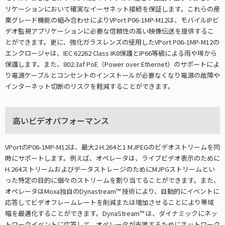
リケーションにおいて確実なイーサネット接続を保証します。これらの産
業グレード機能の組み合わせによりVPort P06-1MP-M12は、モバイルIPビ
デオ監視アプリケーションに必要な信頼性の高い映像伝送を提供するこ
とができます。更に、強化ガラスレンズの使用したVPort P06-1MP-M12の
エンクロージャは、IEC 62262 Class IK8保護とIP66等級による雨や埃から
保護します。また、802.3af PoE（Power over Ethernet）のサポートによ
り電源ケーブルとコンセントのインストールが必要なくなり電源の故障や
インターネット切断のリスクを軽減することができます。
高いビデオパフォーマンス
VPortのP06-1MP-M12は、最大2 H.264と1 MJPEGのビデオストリームを同
時にサポートします。例えば、オペレータは、ライブビデオ表示のために
H.264ストリームおよびデータストレージのためにMJPGストリームとい
った特定の目的に個々のストリームを割り当てることができます。また、
オペレータはMoxa独自のDynastream™ 技術により、自動的にイベントに
応答してビデオフレームレートを削減または増加させることにより帯域
幅を最適化することができます。DynaStream™ は、ダイナミックにネッ
トワークイベントに応答して、オペレータが支援するためにネットワーク