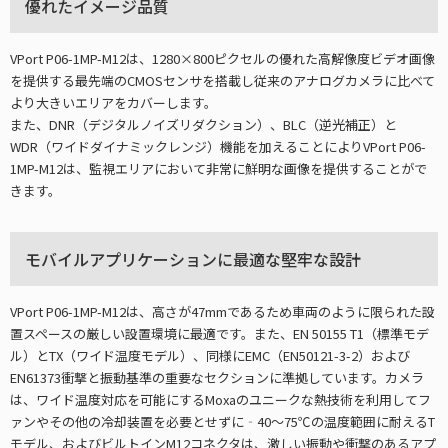
優れたイメージ品質
VPort P06-1MP-M12は、1280×800ピクセルの優れた高解像度ビデオ画像
を提供する最先端のCMOSセンサを搭載し従来のアナログカメラに比べて
より大きいエリアをカバーします。
また、DNR（デジタルノイズリダクション）、BLC（逆光補正）と
WDR（ワイドダイナミックレンジ）機能を加えることによりVPort P06-
1MP-M12は、監視エリアにおいて非常に鮮明な画像を提供することがで
きます。
モバイルアプリケーションに最適な堅牢な設計
VPort P06-1MP-M12は、高さが47mmであるため車両のように限られた設
置スペースの厳しい設置環境に最適です。また、EN 50155 T1（標準モデ
ル）とTX（ワイド温度モデル）、同様にEMC（EN50121-3-2）および
EN61373衝撃と振動基準の重要なセクションに準拠しています。カメラ
は、ワイド温度対応を可能にするMoxaのユニークな熱技術を利用してフ
ァンやその他の冷却装置を必要とせずに‐40～75℃の温度範囲に耐えるT
モデル、およびビルトインM12コネクタは、激しい振動や衝撃のあるアプ