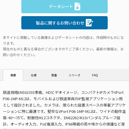
データシート
製品に関するお問い合わせ
本サイトに掲載している画像およびデータシートの内容は、作成時のものにな
ります。
現在のものと異なる場合がございますのでご了承ください。最新の情報は、お
問い合わせください。
仕様
型番
シリーズ
FAQ
概要
鉄道規格EN501555準拠、HDビデオイメージ、コンパクトIPカメラVPort
P06-1MP-M12は、モバイルおよび鉄道車両のIP監視アプリケーション用
として設計されました。カメラは、限られた設置スペースの車載アプリケ
ーションに特に最適です。堅牢なVPort P06-1MP-M12は、ワイドの動作温
度-40～75℃、耐振性M12コネクタ、EN62262 IK10バンダルプルーフ設
計、オーディオ入力、PoE電源入力、IP66等級の雨や埃からの保護など産