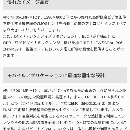
優れたイメージ品質
VPort P06-1MP-M12は、1280×800ピクセルの優れた高解像度ビデオ画像
を提供する最先端のCMOSセンサを搭載し従来のアナログカメラに比べて
より大きいエリアをカバーします。
また、DNR（デジタルノイズリダクション）、BLC（逆光補正）と
WDR（ワイドダイナミックレンジ）機能を加えることによりVPort P06-
1MP-M12は、監視エリアにおいて非常に鮮明な画像を提供することがで
きます。
モバイルアプリケーションに最適な堅牢な設計
VPort P06-1MP-M12は、高さが47mmであるため車両のように限られた設
置スペースの厳しい設置環境に最適です。また、EN 50155 T1（標準モデ
ル）とTX（ワイド温度モデル）、同様にEMC（EN50121-3-2）および
EN61373衝撃と振動基準の重要なセクションに準拠しています。カメラ
は、ワイド温度対応を可能にするMoxaのユニークな熱技術を利用してフ
ァンやその他の冷却装置を必要とせずに‐40～75℃の温度範囲に耐えるT
モデル、およびビルトインM12コネクタは、激しい振動や衝撃のあるアプ