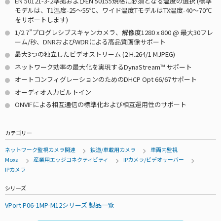
EN 50121-3-2準拠およびEN 50155規格に必須となる温度の選択 (標準
モデルは、T1温度-25～55℃、ワイド温度TモデルはTX温度-40～70℃
をサポートします)
1/2.7”プログレシブスキャンカメラ、解像度1280 x 800 @ 最大30フレ
ーム/秒、DNRおよびWDRによる高品質画像サポート
最大3つの独立したビデオストリーム (2 H.264/1 MJPEG)
ネットワーク効率の最大化を実現するDynaStream™ サポート
オートコンフィグレーションのためのDHCP Opt 66/67サポート
オーディオ入力ビルトイン
ONVIFによる相互通信の標準化および相互運用性のサポート
カテゴリー
ネットワーク監視カメラ関連
鉄道/車載用カメラ
車両内監視
Moxa
産業用エッジコネクティビティ
IPカメラ/ビデオサーバー
IPカメラ
シリーズ
VPort P06-1MP-M12シリーズ 製品一覧