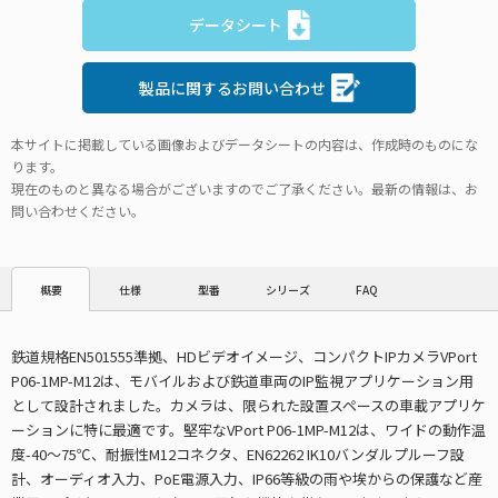
データシート
製品に関するお問い合わせ
本サイトに掲載している画像およびデータシートの内容は、作成時のものにな
ります。
現在のものと異なる場合がございますのでご了承ください。最新の情報は、お
問い合わせください。
仕様
型番
シリーズ
FAQ
概要
鉄道規格EN501555準拠、HDビデオイメージ、コンパクトIPカメラVPort
P06-1MP-M12は、モバイルおよび鉄道車両のIP監視アプリケーション用
として設計されました。カメラは、限られた設置スペースの車載アプリケ
ーションに特に最適です。堅牢なVPort P06-1MP-M12は、ワイドの動作温
度-40～75℃、耐振性M12コネクタ、EN62262 IK10バンダルプルーフ設
計、オーディオ入力、PoE電源入力、IP66等級の雨や埃からの保護など産