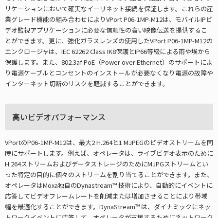
リケーションにおいて確実なイーサネット接続を保証します。これらの産
業グレード機能の組み合わせによりVPort P06-1MP-M12は、モバイルIPビ
デオ監視アプリケーションに必要な信頼性の高い映像伝送を提供するこ
とができます。更に、強化ガラスレンズの使用したVPort P06-1MP-M12の
エンクロージャは、IEC 62262 Class IK8保護とIP66等級による雨や埃から
保護します。また、802.3af PoE（Power over Ethernet）のサポートによ
り電源ケーブルとコンセントのインストールが必要なくなり電源の故障や
インターネット切断のリスクを軽減することができます。
高いビデオパフォーマンス
VPortのP06-1MP-M12は、最大2 H.264と1 MJPEGのビデオストリームを同
時にサポートします。例えば、オペレータは、ライブビデオ表示のために
H.264ストリームおよびデータストレージのためにMJPGストリームとい
った特定の目的に個々のストリームを割り当てることができます。また、
オペレータはMoxa独自のDynastream™ 技術により、自動的にイベントに
応答してビデオフレームレートを削減または増加させることにより帯域
幅を最適化することができます。DynaStream™ は、ダイナミックにネッ
トワークイベントに応答して、オペレータが支援するためにネットワーク