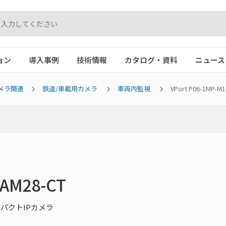
ョン
導入事例
技術情報
カタログ・資料
ニュース
メラ関連
鉄道/車載用カメラ
車両内監視
VPort P06-1MP-M
CAM28-CT
ンパクトIPカメラ