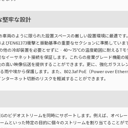
な堅牢な設計
であるため車両のように限られた設置スペースの厳しい設置環境に最適です。ま
-2）およびEN61373衝撃と振動基準の重要なセクションに準拠して
の他の冷却装置を必要とせずに‐40～75℃の温度範囲に耐えるTモ
ーサネット接続を保証します。これらの産業グレード機能の組み合わせ
高い映像伝送を提供することができます。更に、強化ガラスレンズの使用
6等級による雨や埃から保護します。また、802.3af PoE（Power ove
インターネット切断のリスクを軽減することができます。
64と1 MJPEGのビデオストリームを同時にサポートします。例えば、オ
リームといった特定の目的に個々のストリームを割り当てることがで