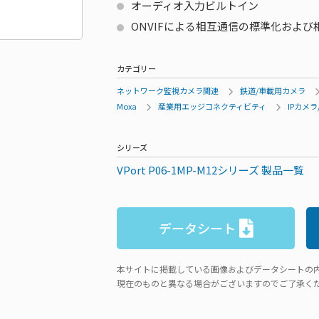
オーディオ入力ビルトイン
ONVIFによる相互通信の標準化およ
カテゴリー
ネットワーク監視カメラ関連
鉄道/車載用カメラ
Moxa
産業用エッジコネクティビティ
IPカメ
シリーズ
VPort P06-1MP-M12シリーズ 製品一覧
データシート
本サイトに掲載している画像およびデータシートの
現在のものと異なる場合がございますのでご了承く