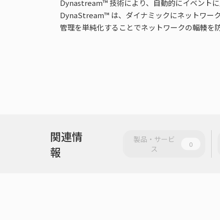
Dynastream™ 技術により、自動的にイ
DynaStream™ は、ダイナミックにネッ
管理を単純化することでネットワークの輻輳を
関連情
製品・サービ
0
報
ス