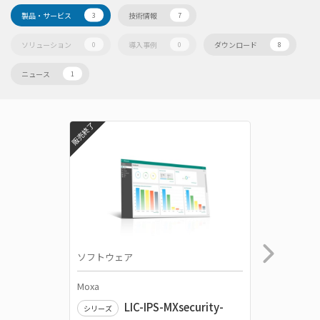
製品・サービス
技術情報
3
7
ソリューション
導入事例
ダウンロード
0
0
8
ニュース
1
販売終了
ソフトウェア
産業用有
Moxa
Moxa
LIC-IPS-MXsecurity-
シリーズ
シリーズ