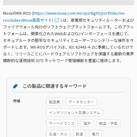
MoxaのMX-ROS (
https://www.moxa.com/en/spotlight/portfolio/mx-
ros/index (Moxa英語サイト)
) は、産業用セキュリティルーターおよび
ファイアウォール向けのソフトウェアプラットフォームです。このプラッ
トフォームは、簡素化されたWebおよびCLIインターフェースを通じて、
セキュアルータの堅牢なセキュリティとユーザーフレンドリーな操作をサ
ポートします。MX-ROSデバイスは、IEC 62443-4-2に準拠しているだけで
なく、リリースごとにハードウェアとソフトウェアを保護する最新の業界
横断的な運用技術 (OT) ネットワーク管理機能を豊富に提供します。
この製品に関連するキーワード
市場
製造業
データセンター
インテリジェント交通システム
サーベイランス
海洋
航空・宇宙
石油・ガス
鉄道
電力