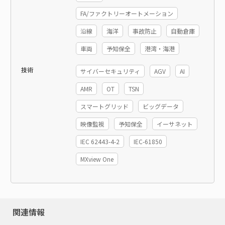
FA/ファクトリーオートメーション
沿線
海洋
事故防止
自動倉庫
車両
予知保全
港湾・海港
技術
サイバーセキュリティ
AGV
AI
AMR
OT
TSN
スマートグリッド
ビッグデータ
映像監視
予知保全
イーサネット
IEC 62443-4-2
IEC-61850
MXview One
関連情報