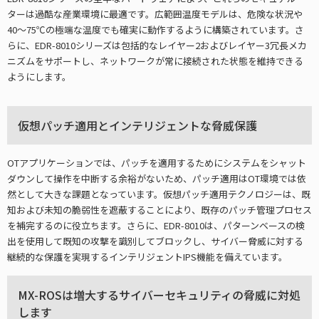
ターは過酷な産業環境に最適です。広範囲温度モデルは、危険な状況や
40～75℃の極端な温度でも確実に動作するように構築されています。さ
らに、EDR-8010シリーズは包括的なレイヤー2およびレイヤー3冗長メカ
ニズムをサポートし、ネットワークが常に接続された状態を維持できる
ようにします。
仮想パッチ適用とインテリジェントな脅威保護
OTアプリケーションでは、パッチを適用するためにシステムをシャット
ダウンして操作を中断する余裕がないため、パッチ適用はOT環境では依
然として大きな課題となっています。仮想パッチ適用テクノロジーは、既
知および未知の脆弱性を遮蔽することにより、既存のパッチ管理プロセス
を補完するのに役立ちます。さらに、EDR-8010は、パターンベースの検
出を使用して既知の攻撃を識別してブロックし、サイバー脅威に対する
継続的な保護を実現するインテリジェントIPS機能を備えています。
MX-ROSは増大するサイバーセキュリティの脅威に対処
します