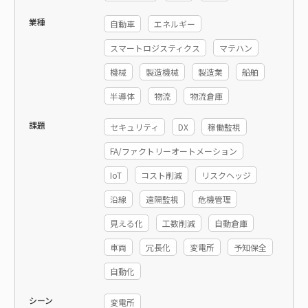
業種
自動車
エネルギー
スマートロジスティクス
マテハン
機械
製造機械
製造業
船舶
半導体
物流
物流倉庫
課題
セキュリティ
DX
稼働監視
FA/ファクトリーオートメーション
IoT
コスト削減
リスクヘッジ
沿線
遠隔監視
危機管理
見える化
工数削減
自動倉庫
車両
冗長化
変電所
予知保全
自動化
シーン
変電所