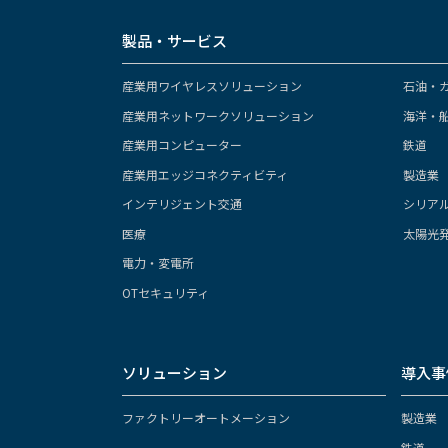
製品・サービス
産業用ワイヤレスソリューション
石油・
産業用ネットワークソリューション
海洋・
産業用コンピューター
鉄道
産業用エッジコネクティビティ
製造業
インテリジェント交通
シリア
医療
太陽光
電力・変電所
OTセキュリティ
ソリューション
導入事
ファクトリーオートメーション
製造業
鉄道