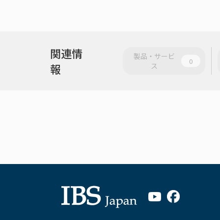
関連情
製品・サービ
0
報
ス