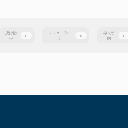
技術情
ソリューショ
導入事
0
0
0
報
ン
例