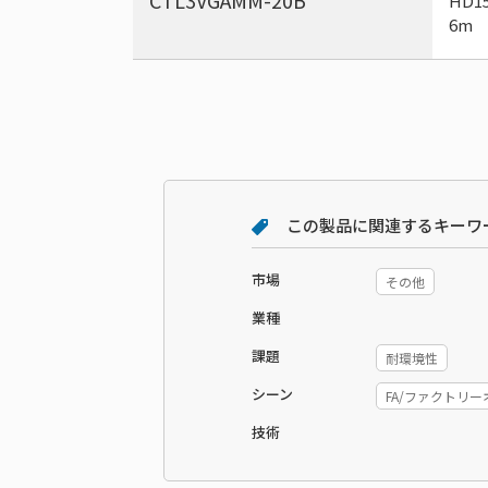
CTL3VGAMM-20B
HD1
6m
この製品に関連するキーワ
市場
その他
業種
課題
耐環境性
シーン
FA/ファクトリ
技術