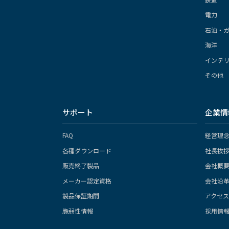
電力
石油・
海洋
インテ
その他
サポート
企業情
FAQ
経営理
各種ダウンロード
社長挨
販売終了製品
会社概
メーカー認定資格
会社沿
製品保証期間
アクセ
脆弱性情報
採用情