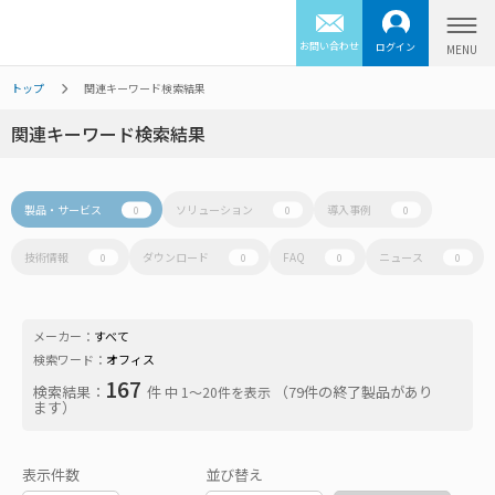
お問い合わせ
ログイン
トップ
関連キーワード検索結果
関連キーワード検索結果
製品・サービス
ソリューション
導入事例
0
0
0
技術情報
ダウンロード
FAQ
ニュース
0
0
0
0
メーカー：
すべて
検索ワード：
オフィス
167
検索結果：
件
（79件の終了製品があり
中 1〜20件を表示
ます）
表示件数
並び替え