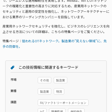
で、シームレスな運用継続性を実現します。Moxaは、IIoTとOTネットワ
ークの複雑化と重要性の高まりに対応するため、産業用ネットワークの
セキュリティと運用の安定性を強化し、ネットワークアーキテクチャーに
おける業界のリーディングカンパニーを目指しています。
産業用ネットワークセキュリティを強化し、ビジネスのレジリエンスを向
上させる方法についての詳細は、こちらの特集ページをご覧ください。
特集ページ：
狙われるOTネットワーク。製造業の”見えない領域”に、先
手の防御を。
この技術情報に関連するキーワード
市場
その他
製造業
業種
製造業
物流
課題
FA/ファクトリーオートメーション
IoT
稼働監視
予知保全