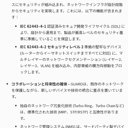
スにセキュリティが組み込まれ、ネットワークインフラが設計段階
からセキュリティを実現します。これには、以下の機能が含まれま
す：
IEC 62443-4-1
認証済みセキュア開発ライフサイクル (SDL) に
より、設計から運用まで、製品が最高レベルのセキュリティ基
準に準拠していることを保証します。
IEC 62443-4-2 セキュリティレベル 2
準拠の堅牢なデバイス
(ルーターからイーサネットスイッチまですべてに対応) に、マ
ルチレイヤーのネットワークセグメンテーション (レイヤー2、
レイヤー3、VLAN) を組み込み、内部脅威の横方向移動をブロ
ックします。
コラボレーションと将来性の確保 -
GUARDは、既存のネットワーク
を保護しながら、新しいデバイスや技術の統合に重点を置いていま
す。
独自のネットワーク冗長化技術 (Turbo Ring、Turbo Chainなど)
は、標準化された技術 (MRP、STP/RSTP) と互換性がありま
す。
ネットワーク管理システム (NMS) は、サードパーティ製デバイ