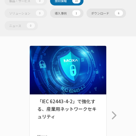
製品・サービス
技術情報
0
10
ソリューション
導入事例
ダウンロード
0
1
6
ニュース
0
「IEC 62443-4-2」で強化す
サイ
る、産業用ネットワークセキ
の総
ュリティ
ュー