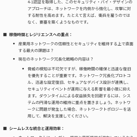
4-1認証を取得した、このセキュリティ・バイ・デザインの
アプローチは、ネットワークを内側から強化し、攻撃に対
する耐性を高めます。たとえて言えば、衛兵を雇うのでは
なく、要塞を築くようなものです。
稼働時間とレジリエンスへの重点：
産業用ネットワークの信頼性とセキュリティを維持する上で直面
する最大の課題は？
現在のネットワーク冗長化戦略の内容は？
脅威の検知は不可欠ですが、稼働時間の確保と迅速な復旧
を優先することが重要です。ネットワーク冗長化プロトコ
ル、迅速な設定復旧、セキュアなデバイス設計が連携し、
セキュリティイベントが運用に与える影響を最小限に抑え
ます。ダウンタイムによる収益損失を回避するには、シス
テムの円滑な運用の維持に重点を置きましょう。ネットワ
ークに問題が発生した場合、ネットワークトポロジーを活
用して、解決を支援してください。
シームレスな統合と運用効率：