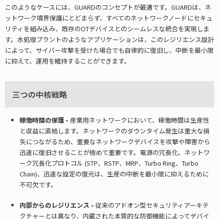
このようなケースには、GUARDのコンセプトが最適です。GUARDは、ネ
ットワーク境界保護にとどまらず、すべてのネットワークノードにセキュ
リティを組み込み、既存のOTデバイスとのシームレスな統合を実現しま
す。水処理プラントのようなアプリケーションは、このレジリエンス設計
によって、サイバー攻撃を受けた場合でも自律的に復旧し、中断を最小限
に抑えて、運用を維持することができます。
三つの中核戦略
稼働時間の保護 -
産業用ネットワークにおいて、稼働時間は生産性
と収益に直結します。ネットワークのダウンタイム発生は重大な損
失につながるため、重要なネットワークデバイスを攻撃や障害から
迅速に復旧させることが極めて重要です。電源の冗長化、ネットワ
ーク冗長化プロトコル (STP、RSTP、MRP、Turbo Ring、Turbo
Chain)、迅速な設定の復元は、生産の中断を最小限に抑えるために
不可欠です。
内部からのレジリエンス -
従来のアドオン型セキュリティアーキテ
クチャーとは異なり、内蔵された本質的な防御機能によってデバイ