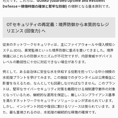
可欠です。これらは、
GUARD (Guarded Uptime and Resilient
Defense＝稼働時間の確保と堅牢な防御)
の根幹となる基本原則です。
OTセキュリティの再定義：境界防御から本質的なレジ
リエンス (回復力) へ
従来のネットワークセキュリティは、主にファイアウォールや侵入検知シ
ステム (IDS)、異常監視といった境界防御に重点を置いてきました。境界
保護にはこれらの防御メカニズムが不可欠ですが、内部脅威やデバイス
レベルの脆弱性に十分に対応できない場合があります。
例として、ある自治体に安全な水を供給する役割を担っている中小規模の
水処理プラントを挙げてみます。この施設でのダウンタイムは公衆衛生に
影響を与えるため、なんとしても回避しなければなりません。このプラン
トは、堅牢なサイバーセキュリティ対策を義務付ける規制遵守要件の対象
となっているため、継続的な運用を保証し、厳しいコンプライアンス基準
を満たすネットワークセキュリティソリューションが求められています。
しかし、インシデント対応や復旧に割けるリソースは限られています。ま
た、最も重視されるのは、水処理の継続的な稼働の確保です。