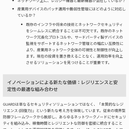
ネットワーク上に、レガシー機器と最新機器が混在しているか？
産業用デバイスのパッチ適用や脆弱性管理にはどのように対応し
ているか？
既存のインフラや将来の技術とネットワークセキュリティ
をシームレスに統合することは不可欠です。既存のネット
ワーク冗長化プロトコルや、サードパーティ製デバイスの
監視をサポートするネットワーク管理との幅広い互換性に
より、産業用ネットワーク全体の可視性と制御性が向上し
ます。現在の投資を置き換えることなく、運用効率を向上
させるソリューションを見つけることが重要です。
イノベーションによる新たな価値：レジリエンスと安
定性の最適な組み合わせ
GUARDは単なるセキュリティソリューションではなく、「本質的なレジ
リエンス (回復力)」という新たな考え方を体現しています。従来の境界型
防御フレームワークから脱却し、あらゆるネットワークノードにセキュリ
ティを組み込み、稼働時間とレジリエントな防御を密接に統合すること