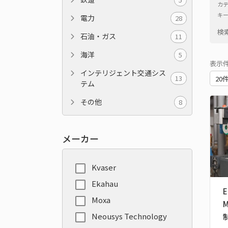
カ
キ
電力
28
検
石油・ガス
11
海洋
5
表示
インテリジェント交通シス
13
テム
その他
8
メーカー
Kvaser
Ekahau
E
Moxa
Neousys Technology