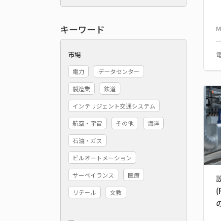
キーワード
M
市場
電力
データセンター
製造業
鉄道
インテリジェント交通システム
航空・宇宙
その他
海洋
石油・ガス
ビルオートメーション
サーベイランス
医療
リテール
文教