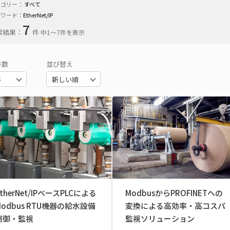
テゴリー：
すべて
ーワード：
EtherNet/IP
7
索結果：
件
中1〜7件を表示
件数
並び替え
therNet/IPベースPLCによる
ModbusからPROFINETへの
Modbus RTU機器の給水設備
変換による高効率・高コスパ
制御・監視
監視ソリューション