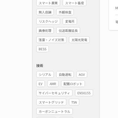
スマート農業
スマート畜産
M
無人店舗
外観検査
リスクヘッジ
変電所
画像処理
伝送距離延長
落雷・ノイズ対策
太陽光発電
BESS
技術
シリアル
自動運転
AGV
EV
AMR
配膳ロボット
サイバーセキュリティ
EN50155
スマートグリッド
TSN
カーボンニュートラル