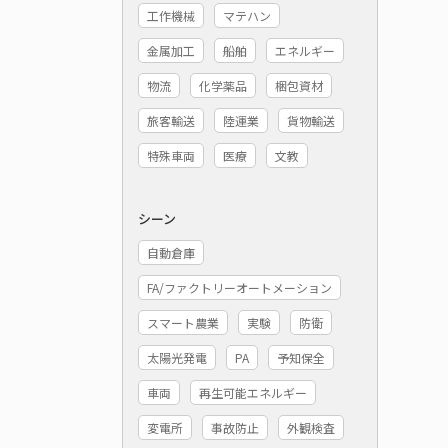
工作機械
マテハン
金属加工
船舶
エネルギー
物流
化学薬品
梱包資材
旅客輸送
陸運業
貨物輸送
特殊車両
医療
文教
シーン
自動倉庫
FA/ファクトリーオートメーション
スマート農業
実験
防衛
太陽光発電
PA
予知保全
車両
再生可能エネルギー
変電所
事故防止
外観検査