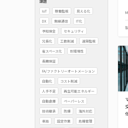
課題
IoT
稼働監視
見える化
M
DX
無線通信
IT化
予知保全
セキュリティ
冗長化
工数削減
遠隔監視
省スペース化
耐環境性
長期保証
FA/ファクトリーオートメーション
自動化
コスト削減
人手不足
再生可能エネルギー
自動倉庫
ペーパーレス
技術継承
防爆
海外対応
車両
設定作業
危機管理