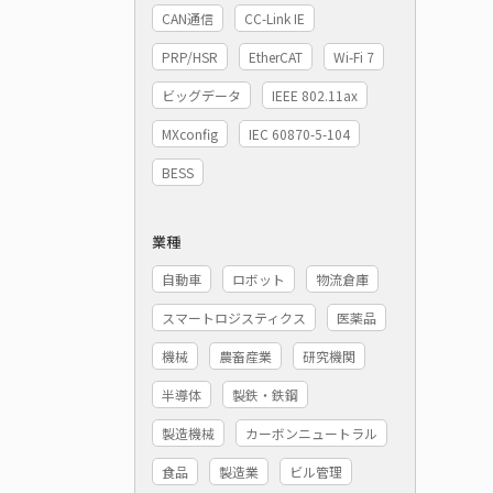
CAN通信
CC-Link IE
PRP/HSR
EtherCAT
Wi-Fi 7
ビッグデータ
IEEE 802.11ax
MXconfig
IEC 60870-5-104
BESS
業種
自動車
ロボット
物流倉庫
スマートロジスティクス
医薬品
機械
農畜産業
研究機関
半導体
製鉄・鉄鋼
製造機械
カーボンニュートラル
食品
製造業
ビル管理