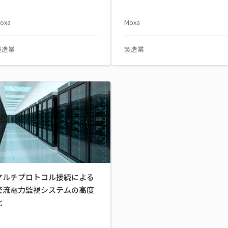
oxa
Moxa
製造業
製造業
マルチプロトコル接続による
交流電力監視システムの高度
化