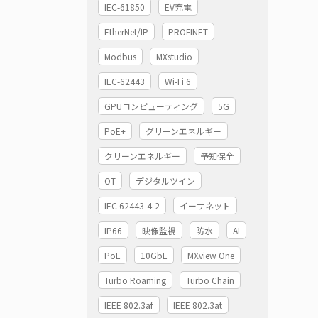
IEC-61850
EV充電
EtherNet/IP
PROFINET
Modbus
MXstudio
IEC-62443
Wi-Fi 6
GPUコンピューティング
5G
PoE+
グリーンエネルギー
クリーンエネルギー
予知保全
OT
デジタルツイン
IEC 62443-4-2
イーサネット
IP66
映像監視
防水
AI
PoE
10GbE
MXview One
Turbo Roaming
Turbo Chain
IEEE 802.3af
IEEE 802.3at