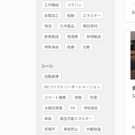
工作機械
マテハン
金属加工
船舶
エネルギー
物流
化学薬品
梱包資材
旅客輸送
陸運業
貨物輸送
特殊車両
医療
文教
シーン
自動倉庫
FA/ファクトリーオートメーション
スマート農業
実験
防衛
太陽光発電
PA
予知保全
車両
再生可能エネルギー
N
変電所
事故防止
外観検査