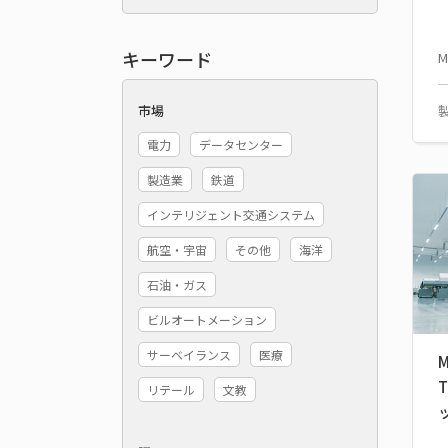
キーワード
M
市場
電力
データセンター
製造業
鉄道
インテリジェント交通システム
航空・宇宙
その他
海洋
石油・ガス
ビルオートメーション
サーベイランス
医療
M
リテール
文教