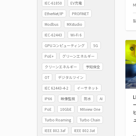
IEC-61850
EV充電
M
EtherNet/IP
PROFINET
Modbus
MXstudio
IEC-62443
Wi-Fi 6
GPUコンピューティング
5G
PoE+
グリーンエネルギー
クリーンエネルギー
予知保全
OT
デジタルツイン
IEC 62443-4-2
イーサネット
IP66
映像監視
防水
AI
PoE
10GbE
MXview One
Turbo Roaming
Turbo Chain
IEEE 802.3af
IEEE 802.3at