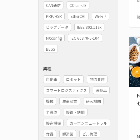
N
CAN通信
CC-Link IE
PRP/HSR
EtherCAT
Wi-Fi 7
ビッグデータ
IEEE 802.11ax
MXconfig
IEC 60870-5-104
BESS
業種
自動車
ロボット
物流倉庫
スマートロジスティクス
医薬品
F
機械
農畜産業
研究機関
半導体
製鉄・鉄鋼
製造機械
カーボンニュートラル
食品
製造業
ビル管理
M