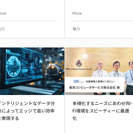
oxa
Moxa
電力
電力
インテリジェントなデータ分
多様化するニーズにあわせWi-
析によってエッジで高い効率
Fi環境をスピーディーに最適
を実現する
化