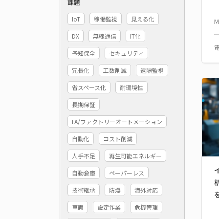
課題
IoT
稼働監視
見える化
M
DX
無線通信
IT化
予知保全
セキュリティ
冗長化
工数削減
遠隔監視
省スペース化
耐環境性
長期保証
FA/ファクトリーオートメーション
自動化
コスト削減
人手不足
再生可能エネルギー
自動倉庫
ペーパーレス
技術継承
防爆
海外対応
車両
設定作業
危機管理