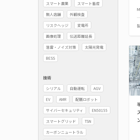
スマート農業
スマート畜産
M
無人店舗
外観検査
リスクヘッジ
変電所
画像処理
伝送距離延長
落雷・ノイズ対策
太陽光発電
BESS
技術
シリアル
自動運転
AGV
EV
AMR
配膳ロボット
サイバーセキュリティ
EN50155
スマートグリッド
TSN
カーボンニュートラル