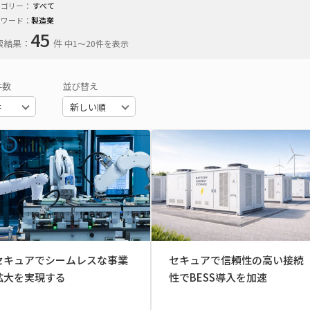
テゴリー：
すべて
ーワード：
製造業
45
索結果：
件
中1〜20件を表示
件数
並び替え
セキュアでシームレスな事業
セキュアで信頼性の高い接続
拡大を実現する
性でBESS導入を加速