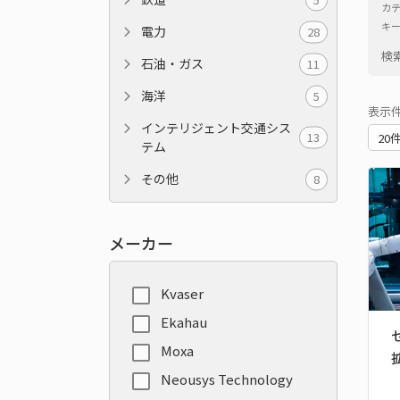
カ
キ
電力
28
検
石油・ガス
11
海洋
5
表示
インテリジェント交通シス
13
テム
その他
8
メーカー
Kvaser
Ekahau
Moxa
Neousys Technology