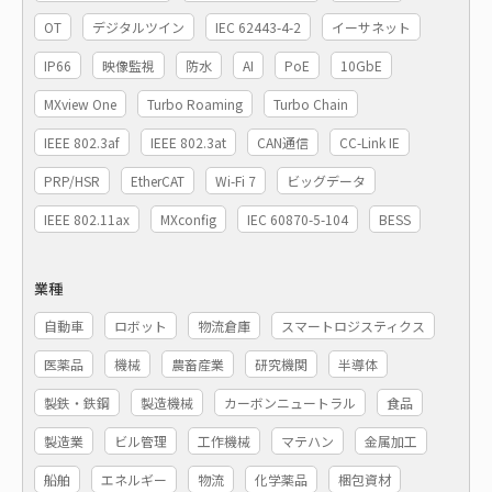
OT
デジタルツイン
IEC 62443-4-2
イーサネット
IP66
映像監視
防水
AI
PoE
10GbE
MXview One
Turbo Roaming
Turbo Chain
IEEE 802.3af
IEEE 802.3at
CAN通信
CC-Link IE
PRP/HSR
EtherCAT
Wi-Fi 7
ビッグデータ
IEEE 802.11ax
MXconfig
IEC 60870-5-104
BESS
業種
自動車
ロボット
物流倉庫
スマートロジスティクス
医薬品
機械
農畜産業
研究機関
半導体
製鉄・鉄鋼
製造機械
カーボンニュートラル
食品
製造業
ビル管理
工作機械
マテハン
金属加工
船舶
エネルギー
物流
化学薬品
梱包資材