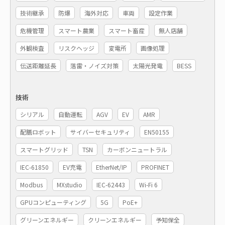
技術継承
防爆
海外対応
車両
設定作業
危機管理
スマート農業
スマート畜産
無人店舗
外観検査
リスクヘッジ
変電所
画像処理
伝送距離延長
落雷・ノイズ対策
太陽光発電
BESS
技術
シリアル
自動運転
AGV
EV
AMR
配膳ロボット
サイバーセキュリティ
EN50155
スマートグリッド
TSN
カーボンニュートラル
IEC-61850
EV充電
EtherNet/IP
PROFINET
Modbus
MXstudio
IEC-62443
Wi-Fi 6
GPUコンピューティング
5G
PoE+
グリーンエネルギー
クリーンエネルギー
予知保全