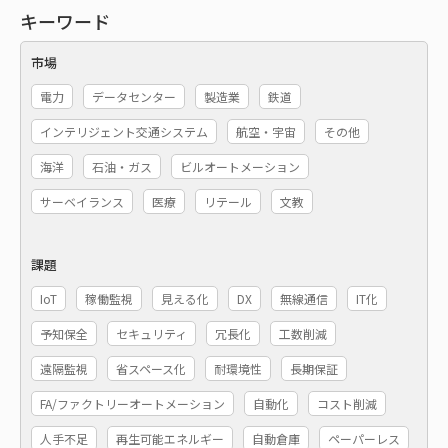
キーワード
市場
電力
データセンター
製造業
鉄道
インテリジェント交通システム
航空・宇宙
その他
海洋
石油・ガス
ビルオートメーション
サーベイランス
医療
リテール
文教
課題
IoT
稼働監視
見える化
DX
無線通信
IT化
予知保全
セキュリティ
冗長化
工数削減
遠隔監視
省スペース化
耐環境性
長期保証
FA/ファクトリーオートメーション
自動化
コスト削減
人手不足
再生可能エネルギー
自動倉庫
ペーパーレス