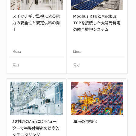
スイッチギア監視による電
Modbus RTUとModbus
力の安全性と安定供給の向
TCPを接続した太陽光発電
上
の統合監視システム
Moxa
Moxa
電力
電力
5G対応のArmコンピュー
海港の自動化
ターで半導体製造の効率的
なモニタリング