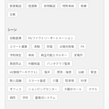
旅客輸送
陸運業
貨物輸送
特殊車両
医療
文教
シーン
自動倉庫
FA/ファクトリーオートメーション
スマート農業
実験
防衛
太陽光発電
PA
予知保全
車両
再生可能エネルギー
変電所
事故防止
外観検査
パンタグラフ監視
IA(情報アーキテクト)
海洋
港湾・海港
沿線
駅舎
無人店舗
スマート畜産
介護
駐車場
砂漠
オフィス
ショッピングセンター
大展示ホール
ホテル
病院
学校
蓄電池システム