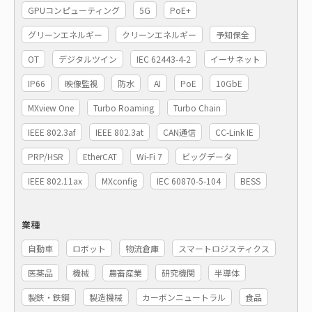
GPUコンピューティング
5G
PoE+
グリーンエネルギー
クリーンエネルギー
予知保全
OT
デジタルツイン
IEC 62443-4-2
イーサネット
IP66
映像監視
防水
AI
PoE
10GbE
MXview One
Turbo Roaming
Turbo Chain
IEEE 802.3af
IEEE 802.3at
CAN通信
CC-Link IE
PRP/HSR
EtherCAT
Wi-Fi 7
ビッグデータ
IEEE 802.11ax
MXconfig
IEC 60870-5-104
BESS
業種
自動車
ロボット
物流倉庫
スマートロジスティクス
医薬品
機械
農畜産業
研究機関
半導体
製鉄・鉄鋼
製造機械
カーボンニュートラル
食品