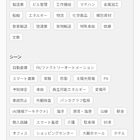
製造業
ビル管理
工作機械
マテハン
金属加工
船舶
エネルギー
物流
化学薬品
梱包資材
旅客輸送
陸運業
貨物輸送
特殊車両
医療
文教
シーン
自動倉庫
FA/ファクトリーオートメーション
スマート農業
実験
防衛
太陽光発電
PA
予知保全
車両
再生可能エネルギー
変電所
事故防止
外観検査
パンタグラフ監視
IA(情報アーキテクト)
海洋
港湾・海港
沿線
駅舎
無人店舗
スマート畜産
介護
駐車場
砂漠
オフィス
ショッピングセンター
大展示ホール
ホテル