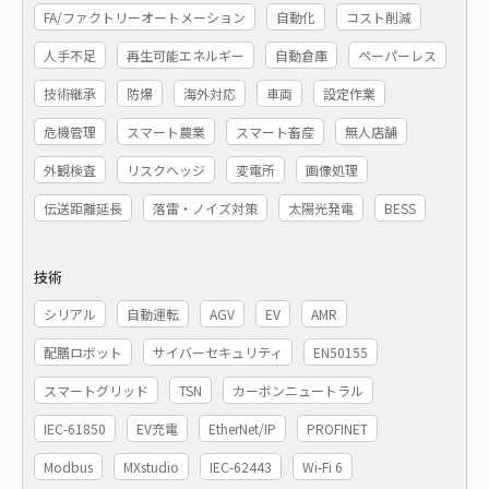
FA/ファクトリーオートメーション
自動化
コスト削減
人手不足
再生可能エネルギー
自動倉庫
ペーパーレス
技術継承
防爆
海外対応
車両
設定作業
危機管理
スマート農業
スマート畜産
無人店舗
外観検査
リスクヘッジ
変電所
画像処理
伝送距離延長
落雷・ノイズ対策
太陽光発電
BESS
技術
シリアル
自動運転
AGV
EV
AMR
配膳ロボット
サイバーセキュリティ
EN50155
スマートグリッド
TSN
カーボンニュートラル
IEC-61850
EV充電
EtherNet/IP
PROFINET
Modbus
MXstudio
IEC-62443
Wi-Fi 6