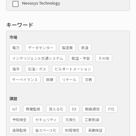
Neousys Technology
キーワード
市場
電力
データセンター
製造業
鉄道
インテリジェント交通システム
航空・宇宙
その他
海洋
石油・ガス
ビルオートメーション
サーベイランス
医療
リテール
文教
課題
IoT
稼働監視
見える化
DX
無線通信
IT化
予知保全
セキュリティ
冗長化
工数削減
遠隔監視
省スペース化
耐環境性
長期保証