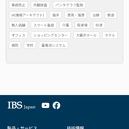
事故防止
外観検査
パンタグラフ監視
IA(情報アーキテクト)
海洋
港湾・海港
沿線
駅舎
無人店舗
スマート畜産
介護
駐車場
砂漠
オフィス
ショッピングセンター
大展示ホール
ホテル
病院
学校
蓄電池システム
製品・サービス
技術情報