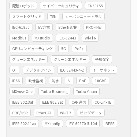
配膳ロボット
サイバーセキュリティ
EN50155
スマートグリッド
TSN
カーボンニュートラル
IEC-61850
EV充電
EtherNet/IP
PROFINET
Modbus
MXstudio
IEC-62443
Wi-Fi 6
GPUコンピューティング
5G
PoE+
グリーンエネルギー
クリーンエネルギー
予知保全
OT
デジタルツイン
IEC 62443-4-2
イーサネット
IP66
映像監視
防水
AI
PoE
10GbE
MXview One
Turbo Roaming
Turbo Chain
IEEE 802.3af
IEEE 802.3at
CAN通信
CC-Link IE
PRP/HSR
EtherCAT
Wi-Fi 7
ビッグデータ
IEEE 802.11ax
MXconfig
IEC 60870-5-104
BESS