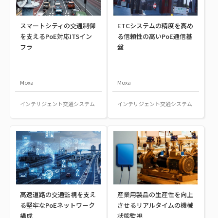
スマートシティの交通制御
ETCシステムの精度を高め
を支えるPoE対応ITSイン
る信頼性の高いPoE通信基
フラ
盤
Moxa
Moxa
インテリジェント交通システム
インテリジェント交通システム
高速道路の交通監視を支え
産業用製品の生産性を向上
る堅牢なPoEネットワーク
させるリアルタイムの機械
構成
状態監視