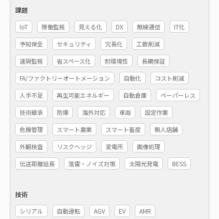
課題
IoT
稼働監視
見える化
DX
無線通信
IT化
予知保全
セキュリティ
冗長化
工数削減
遠隔監視
省スペース化
耐環境性
長期保証
FA/ファクトリーオートメーション
自動化
コスト削減
人手不足
再生可能エネルギー
自動倉庫
ペーパーレス
技術継承
防爆
海外対応
車両
設定作業
危機管理
スマート農業
スマート畜産
無人店舗
外観検査
リスクヘッジ
変電所
画像処理
伝送距離延長
落雷・ノイズ対策
太陽光発電
BESS
技術
シリアル
自動運転
AGV
EV
AMR