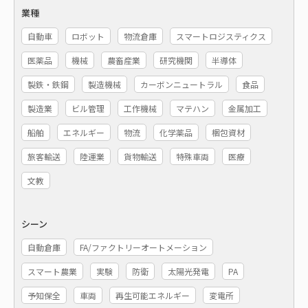
業種
自動車
ロボット
物流倉庫
スマートロジスティクス
医薬品
機械
農畜産業
研究機関
半導体
製鉄・鉄鋼
製造機械
カーボンニュートラル
食品
製造業
ビル管理
工作機械
マテハン
金属加工
船舶
エネルギー
物流
化学薬品
梱包資材
旅客輸送
陸運業
貨物輸送
特殊車両
医療
文教
シーン
自動倉庫
FA/ファクトリーオートメーション
スマート農業
実験
防衛
太陽光発電
PA
予知保全
車両
再生可能エネルギー
変電所