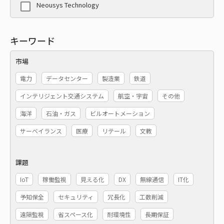
Neousys Technology
キーワード
市場
電力
データセンター
製造業
鉄道
インテリジェント交通システム
航空・宇宙
その他
海洋
石油・ガス
ビルオートメーション
サーベイランス
医療
リテール
文教
課題
IoT
稼働監視
見える化
DX
無線通信
IT化
予知保全
セキュリティ
冗長化
工数削減
遠隔監視
省スペース化
耐環境性
長期保証