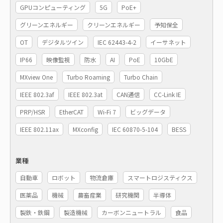
GPUコンピューティング
5G
PoE+
グリーンエネルギー
クリーンエネルギー
予知保全
OT
デジタルツイン
IEC 62443-4-2
イーサネット
IP66
映像監視
防水
AI
PoE
10GbE
MXview One
Turbo Roaming
Turbo Chain
IEEE 802.3af
IEEE 802.3at
CAN通信
CC-Link IE
PRP/HSR
EtherCAT
Wi-Fi 7
ビッグデータ
IEEE 802.11ax
MXconfig
IEC 60870-5-104
BESS
業種
自動車
ロボット
物流倉庫
スマートロジスティクス
医薬品
機械
農畜産業
研究機関
半導体
製鉄・鉄鋼
製造機械
カーボンニュートラル
食品