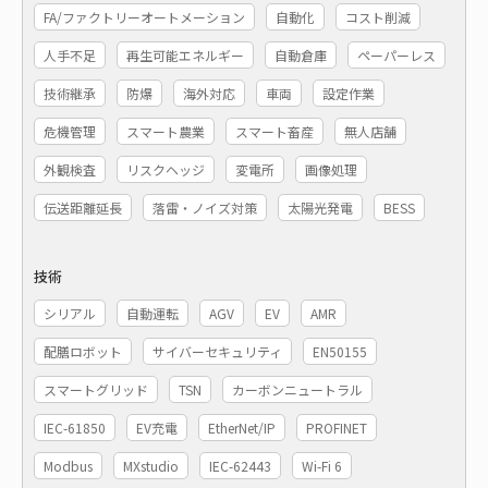
FA/ファクトリーオートメーション
自動化
コスト削減
人手不足
再生可能エネルギー
自動倉庫
ペーパーレス
技術継承
防爆
海外対応
車両
設定作業
危機管理
スマート農業
スマート畜産
無人店舗
外観検査
リスクヘッジ
変電所
画像処理
伝送距離延長
落雷・ノイズ対策
太陽光発電
BESS
技術
シリアル
自動運転
AGV
EV
AMR
配膳ロボット
サイバーセキュリティ
EN50155
スマートグリッド
TSN
カーボンニュートラル
IEC-61850
EV充電
EtherNet/IP
PROFINET
Modbus
MXstudio
IEC-62443
Wi-Fi 6