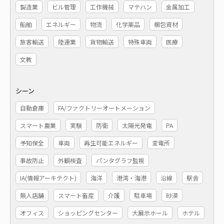
製造業
ビル管理
工作機械
マテハン
金属加工
船舶
エネルギー
物流
化学薬品
梱包資材
旅客輸送
陸運業
貨物輸送
特殊車両
医療
文教
シーン
自動倉庫
FA/ファクトリーオートメーション
スマート農業
実験
防衛
太陽光発電
PA
予知保全
車両
再生可能エネルギー
変電所
事故防止
外観検査
パンタグラフ監視
IA(情報アーキテクト)
海洋
港湾・海港
沿線
駅舎
無人店舗
スマート畜産
介護
駐車場
砂漠
オフィス
ショッピングセンター
大展示ホール
ホテル