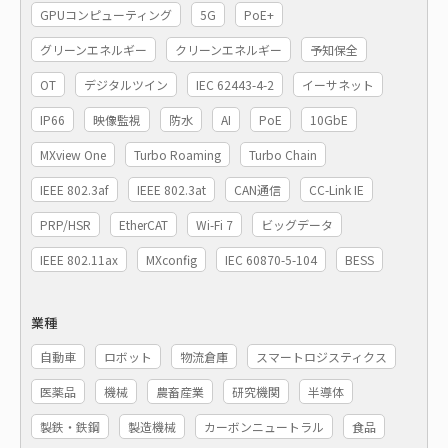
GPUコンピューティング
5G
PoE+
グリーンエネルギー
クリーンエネルギー
予知保全
OT
デジタルツイン
IEC 62443-4-2
イーサネット
IP66
映像監視
防水
AI
PoE
10GbE
MXview One
Turbo Roaming
Turbo Chain
IEEE 802.3af
IEEE 802.3at
CAN通信
CC-Link IE
PRP/HSR
EtherCAT
Wi-Fi 7
ビッグデータ
IEEE 802.11ax
MXconfig
IEC 60870-5-104
BESS
業種
自動車
ロボット
物流倉庫
スマートロジスティクス
医薬品
機械
農畜産業
研究機関
半導体
製鉄・鉄鋼
製造機械
カーボンニュートラル
食品