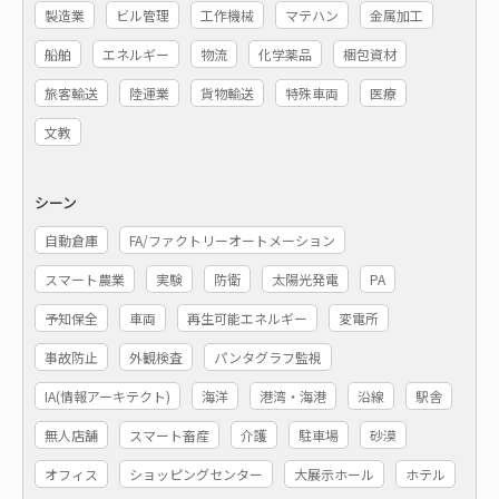
製造業
ビル管理
工作機械
マテハン
金属加工
船舶
エネルギー
物流
化学薬品
梱包資材
旅客輸送
陸運業
貨物輸送
特殊車両
医療
文教
シーン
自動倉庫
FA/ファクトリーオートメーション
スマート農業
実験
防衛
太陽光発電
PA
予知保全
車両
再生可能エネルギー
変電所
事故防止
外観検査
パンタグラフ監視
IA(情報アーキテクト)
海洋
港湾・海港
沿線
駅舎
無人店舗
スマート畜産
介護
駐車場
砂漠
オフィス
ショッピングセンター
大展示ホール
ホテル