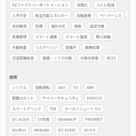
FA/ファクトリーオートメーション
自動化
コスト削減
人手不足
再生可能エネルギー
自動倉庫
ペーパーレス
技術継承
防爆
海外対応
車両
設定作業
危機管理
スマート農業
スマート畜産
無人店舗
外観検査
リスクヘッジ
変電所
画像処理
伝送距離延長
落雷・ノイズ対策
太陽光発電
BESS
技術
シリアル
自動運転
AGV
EV
AMR
配膳ロボット
サイバーセキュリティ
EN50155
スマートグリッド
TSN
カーボンニュートラル
IEC-61850
EV充電
EtherNet/IP
PROFINET
Modbus
MXstudio
IEC-62443
Wi-Fi 6