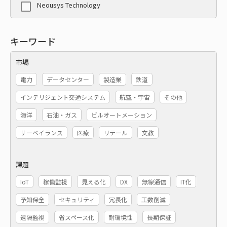
Neousys Technology
キーワード
市場
電力
データセンター
製造業
鉄道
インテリジェント交通システム
航空・宇宙
その他
海洋
石油・ガス
ビルオートメーション
サーベイランス
医療
リテール
文教
課題
IoT
稼働監視
見える化
DX
無線通信
IT化
予知保全
セキュリティ
冗長化
工数削減
遠隔監視
省スペース化
耐環境性
長期保証