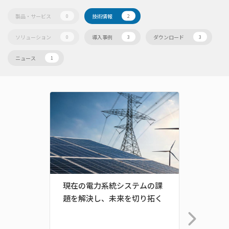
製品・サービス
技術情報
0
2
ソリューション
導入事例
ダウンロード
0
3
3
ニュース
1
現在の電力系統システムの課
信頼で
題を解決し、未来を切り拓く
ト -
を揃
ップ