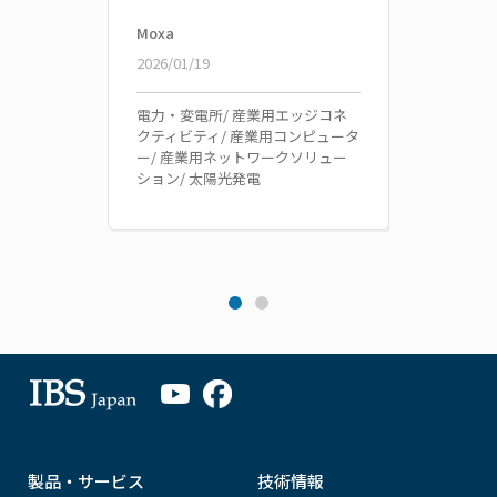
Moxa
Moxa
2026/01/19
2024/1
電力・変電所/ 産業用エッジコネ
産業用
クティビティ/ 産業用コンピュータ
ン/ 
ー/ 産業用ネットワークソリュー
変電所/
ション/ 太陽光発電
海洋・
製品・サービス
技術情報