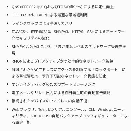
QoS (IEEE 802.1p/1QおよびTOS/DiffServ) による決定性向上
IEEE 802.3ad、LACPによる最適な帯域幅利用
ラインスワップによる高速リカバリ
TACACS+、IEEE 802.1X、SNMPv3、HTTPS、SSHによるネットワー
クセキュリティの強化
SNMPv1/v2c/v3により、さまざまなレベルのネットワーク管理を実
現
RMONによるプロアクティブかつ効率的なネットワーク監視
許可されたMACアドレスにアクセスを制限する「ロックポート」に
よる帯域管理で、予測不可能なネットワーク状態を防止
オンラインデバッグのためのポートミラーリング
電子メールやリレー出力による例外発生時の自動警告機能
接続されたデバイスのIPアドレスの自動回復
Webブラウザ、Telnet/シリアルコンソール、CLI、Windowsユーテ
ィリティ、ABC-02-USB自動バックアップコンフィギュレーターによ
る設定可能