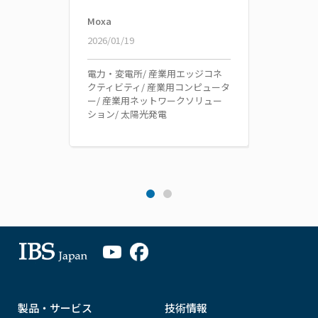
Moxa
Moxa
2026/01/19
2024/1
電力・変電所/ 産業用エッジコネ
産業用
クティビティ/ 産業用コンピュータ
ン/ 
ー/ 産業用ネットワークソリュー
変電所/
ション/ 太陽光発電
海洋・
製品・サービス
技術情報