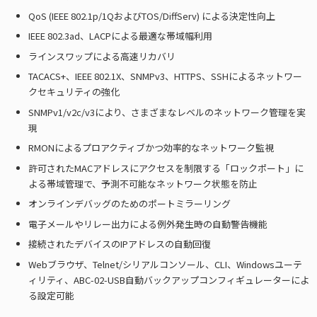
QoS (IEEE 802.1p/1QおよびTOS/DiffServ) による決定性向上
IEEE 802.3ad、LACPによる最適な帯域幅利用
ラインスワップによる高速リカバリ
TACACS+、IEEE 802.1X、SNMPv3、HTTPS、SSHによるネットワー
クセキュリティの強化
SNMPv1/v2c/v3により、さまざまなレベルのネットワーク管理を実
現
RMONによるプロアクティブかつ効率的なネットワーク監視
許可されたMACアドレスにアクセスを制限する「ロックポート」に
よる帯域管理で、予測不可能なネットワーク状態を防止
オンラインデバッグのためのポートミラーリング
電子メールやリレー出力による例外発生時の自動警告機能
接続されたデバイスのIPアドレスの自動回復
Webブラウザ、Telnet/シリアルコンソール、CLI、Windowsユーテ
ィリティ、ABC-02-USB自動バックアップコンフィギュレーターによ
る設定可能