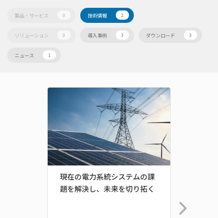
製品・サービス
技術情報
0
2
ソリューション
導入事例
ダウンロード
0
3
3
ニュース
1
現在の電力系統システムの課
信頼で
題を解決し、未来を切り拓く
ト -
を揃
ップ