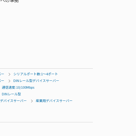
要件への準拠
バー
シリアルポート数:1～4ポート
バー
DINレール型デバイスサーバー
通信速度:10/100Mbps
DINレール型
デバイスサーバー
産業用デバイスサーバー