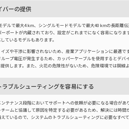
イバーの提供
モードモデルで最大4 km、シングルモードモデルで最大40 kmの長距離
Xカッパーポートが内蔵されており、設定がこれまでになく容易になり
応しているモデルもあります。
ノイズや干渉に影響されないため、産業アプリケーションに最適で
ドループ電圧が発生するため、カッパーケーブルを使用するとデバ
を提供します。また、火花の危険性がないため、危険環境では銅線
トラブルシューティングを容易にする
メンテナンス段階においてサポートへの依頼が必要になる場合があ
ムと協議して原因を特定する必要があるため、解決には時間がかかりま
備えているので、システムのトラブルシューティングに必要なすべ