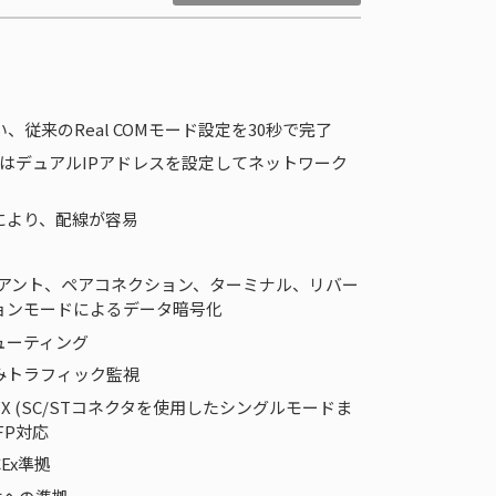
 -G2を使い、従来のReal COMモード設定を30秒で完了
はデュアルIPアドレスを設定してネットワーク
により、配線が容易
クライアント、ペアコネクション、ターミナル、リバー
ョンモードによるデータ暗号化
ューティング
みトラフィック監視
00BaseFX (SC/STコネクタを使用したシングルモードま
FP対応
CEx準拠