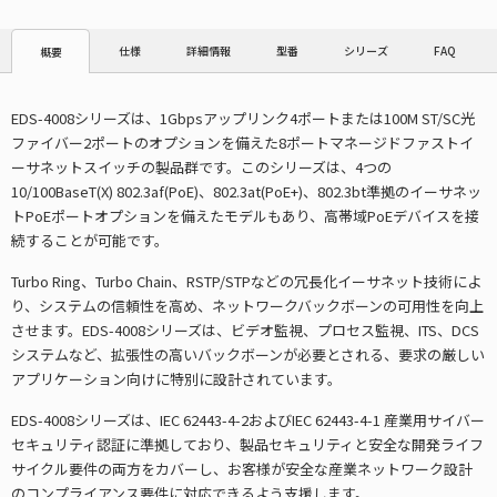
仕様
詳細情報
型番
シリーズ
FAQ
概要
EDS-4008シリーズは、1Gbpsアップリンク4ポートまたは100M ST/SC光
ファイバー2ポートのオプションを備えた8ポートマネージドファストイ
ーサネットスイッチの製品群です。このシリーズは、4つの
10/100BaseT(X) 802.3af(PoE)、802.3at(PoE+)、802.3bt準拠のイーサネッ
トPoEポートオプションを備えたモデルもあり、高帯域PoEデバイスを接
続することが可能です。
Turbo Ring、Turbo Chain、RSTP/STPなどの冗長化イーサネット技術によ
り、システムの信頼性を高め、ネットワークバックボーンの可用性を向上
させます。EDS-4008シリーズは、ビデオ監視、プロセス監視、ITS、DCS
システムなど、拡張性の高いバックボーンが必要とされる、要求の厳しい
アプリケーション向けに特別に設計されています。
EDS-4008シリーズは、IEC 62443-4-2およびIEC 62443-4-1 産業用サイバー
セキュリティ認証に準拠しており、製品セキュリティと安全な開発ライフ
サイクル要件の両方をカバーし、お客様が安全な産業ネットワーク設計
のコンプライアンス要件に対応できるよう支援します。