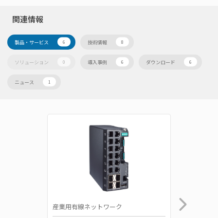
関連情報
製品・サービス
技術情報
6
8
ソリューション
導入事例
ダウンロード
0
6
6
ニュース
1
産業用有線ネットワーク
産業用有