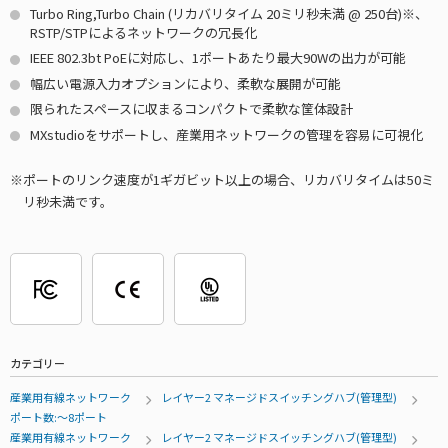
Turbo Ring,Turbo Chain (リカバリタイム 20ミリ秒未満 @ 250台)※、
RSTP/STPによるネットワークの冗長化
IEEE 802.3bt PoEに対応し、1ポートあたり最大90Wの出力が可能
幅広い電源入力オプションにより、柔軟な展開が可能
限られたスペースに収まるコンパクトで柔軟な筐体設計
MXstudioをサポートし、産業用ネットワークの管理を容易に可視化
ポートのリンク速度が1ギガビット以上の場合、リカバリタイムは50ミ
リ秒未満です。
カテゴリー
産業用有線ネットワーク
レイヤー2 マネージドスイッチングハブ(管理型)
ポート数:～8ポート
産業用有線ネットワーク
レイヤー2 マネージドスイッチングハブ(管理型)