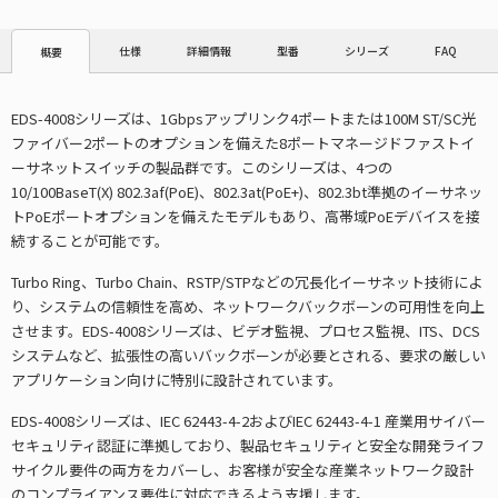
仕様
詳細情報
型番
シリーズ
FAQ
概要
EDS-4008シリーズは、1Gbpsアップリンク4ポートまたは100M ST/SC光
ファイバー2ポートのオプションを備えた8ポートマネージドファストイ
ーサネットスイッチの製品群です。このシリーズは、4つの
10/100BaseT(X) 802.3af(PoE)、802.3at(PoE+)、802.3bt準拠のイーサネッ
トPoEポートオプションを備えたモデルもあり、高帯域PoEデバイスを接
続することが可能です。
Turbo Ring、Turbo Chain、RSTP/STPなどの冗長化イーサネット技術によ
り、システムの信頼性を高め、ネットワークバックボーンの可用性を向上
させます。EDS-4008シリーズは、ビデオ監視、プロセス監視、ITS、DCS
システムなど、拡張性の高いバックボーンが必要とされる、要求の厳しい
アプリケーション向けに特別に設計されています。
EDS-4008シリーズは、IEC 62443-4-2およびIEC 62443-4-1 産業用サイバー
セキュリティ認証に準拠しており、製品セキュリティと安全な開発ライフ
サイクル要件の両方をカバーし、お客様が安全な産業ネットワーク設計
のコンプライアンス要件に対応できるよう支援します。