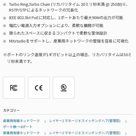
Turbo Ring,Turbo Chain (リカバリタイム 20ミリ秒未満 @ 250台)※、
RSTP/STPによるネットワークの冗長化
IEEE 802.3bt PoEに対応し、1ポートあたり最大90Wの出力が可能
幅広い電源入力オプションにより、柔軟な展開が可能
限られたスペースに収まるコンパクトで柔軟な筐体設計
MXstudioをサポートし、産業用ネットワークの管理を容易に可視化
ポートのリンク速度が1ギガビット以上の場合、リカバリタイムは50ミ
リ秒未満です。
カテゴリー
産業用有線ネットワーク
レイヤー2 マネージドスイッチングハブ(管理型)
ポート数:～8ポート
産業用有線ネットワーク
レイヤー2 マネージドスイッチングハブ(管理型)