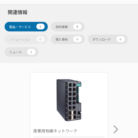
関連情報
製品・サービス
技術情報
6
8
ソリューション
導入事例
ダウンロード
0
6
6
ニュース
1
産業用有線ネットワーク
産業用有