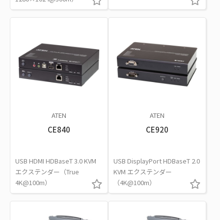
ATEN
ATEN
CE840
CE920
USB HDMI HDBaseT 3.0 KVM
USB DisplayPort HDBaseT 2.0
エクステンダー（True
KVM エクステンダー
4K@100m）
（4K@100m）