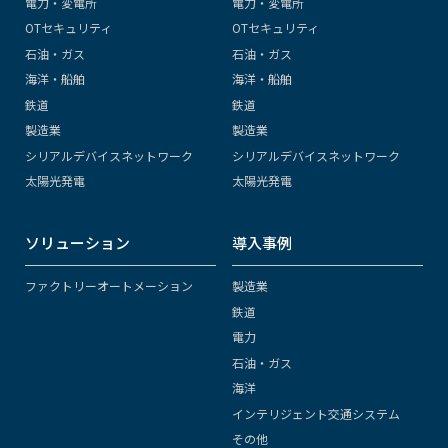
電力・変電所
電力・変電所
OTセキュリティ
OTセキュリティ
石油・ガス
石油・ガス
海洋・船舶
海洋・船舶
鉄道
鉄道
製造業
製造業
シリアルデバイスネットワーク
シリアルデバイスネットワーク
太陽光発電
太陽光発電
ソリューション
導入事例
ファクトリーオートメーション
製造業
鉄道
電力
石油・ガス
海洋
インテリジェント交通システム
その他