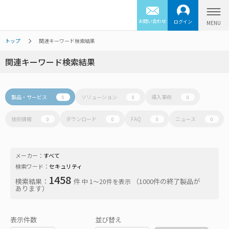
お問い合わせ
ログイン
トップ
関連キーワード検索結果
関連キーワード検索結果
製品・サービス
ソリューション
導入事例
0
0
0
技術情報
ダウンロード
FAQ
ニュース
0
0
0
0
メーカー：
すべて
検索ワード：
セキュリティ
1458
検索結果：
件
（1000件の終了製品が
中 1〜20件を表示
あります）
表示件数
並び替え